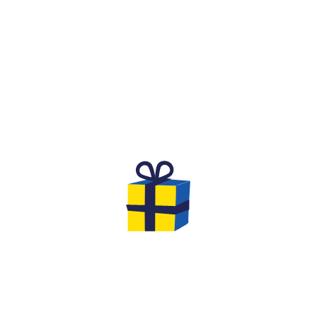
WHAT IS IT?
A FESTIVE AND COMPETITIVE
SPIRIT FOR A BIRTHDAY