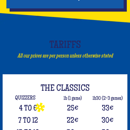
TARIFFS
All our prices are per person unless otherwise stated
THE CLASSICS
QUIZZERS
1h (1 game)
1h30 (2-3 games)
4 TO 6
25
€
33
€
7 TO 12
22
€
30
€