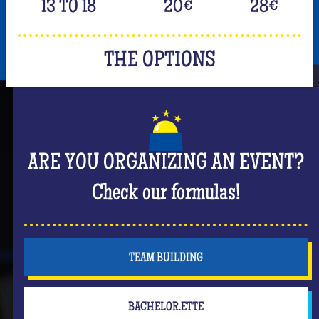
13 TO 18
20
€
28
€
THE OPTIONS
ARE YOU ORGANIZING AN EVENT?
Check our formulas!
TEAM BUILDING
BACHELOR.ETTE