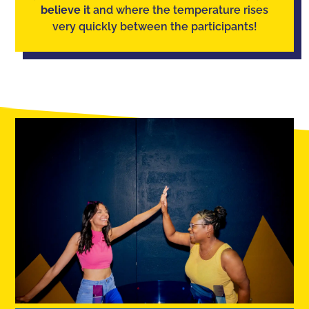
believe it
and where the temperature rises
very quickly between the participants!