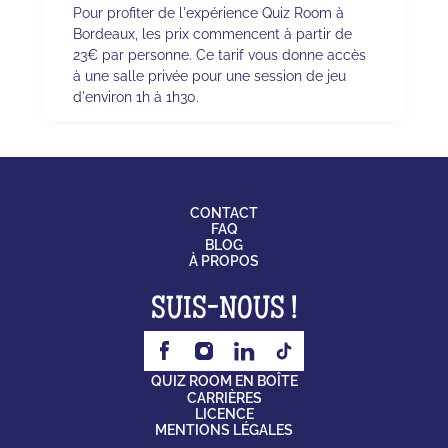
Pour profiter de l'expérience Quiz Room à
Bordeaux, les prix commencent à partir de
23€ par personne. Ce tarif vous donne accès
à une salle privée pour une session de jeu
d'environ 1h à 1h30.
CONTACT
FAQ
BLOG
À PROPOS
SUIS-NOUS !
QUIZ ROOM EN BOÎTE
CARRIÈRES
LICENCE
MENTIONS LÉGALES