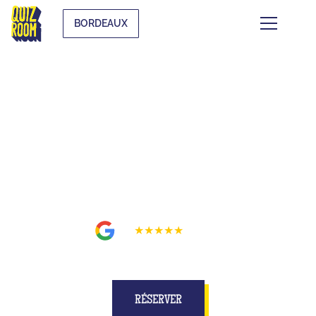
BORDEAUX
BUZZE POUR DE VRAI SUR UN
PLATEAU MIEUX QU'À LA TÉLÉ
À BORDEAUX
4.9
★★★★★
1359
avis
RÉSERVER