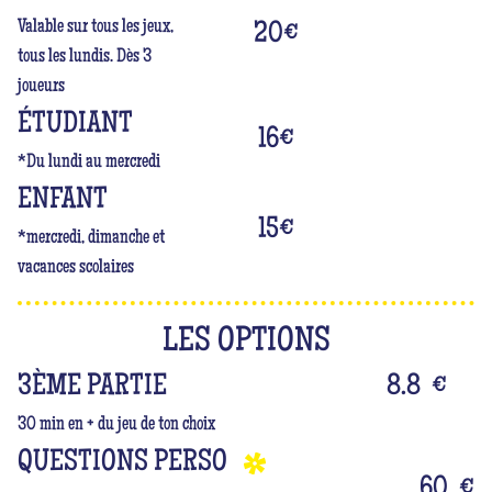
Valable sur tous les jeux,
20
€
tous les lundis. Dès 3
joueurs
ÉTUDIANT
16
€
*Du lundi au mercredi
ENFANT
15
€
*mercredi, dimanche et
vacances scolaires
LES OPTIONS
3ÈME PARTIE
8.8
€
30 min en + du jeu de ton choix
QUESTIONS PERSO
60
€