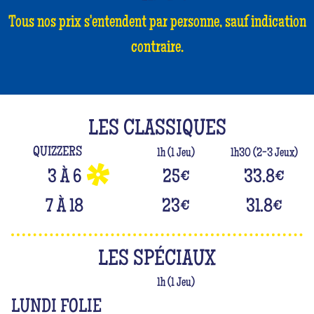
Tous nos prix s'entendent par personne, sauf indication
contraire.
LES CLASSIQUES
QUIZZERS
1h (1 Jeu)
1h30 (2-3 Jeux)
3 À 6
25
€
33.8
€
7 À 18
23
€
31.8
€
LES SPÉCIAUX
1h (1 Jeu)
LUNDI FOLIE