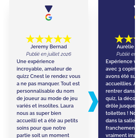
Jeremy Bernad
Aurélie C
Publié en juillet 2026
Publié en 
Une expérience
Expérience v
incroyable, amateur de
avec 3 copine
quizz Cnest le rendez vous
avons été su
a ne pas manquer. Tout est
accueillies. 
personnalisable du nom
rentrer dans l
de joueur au mode de jeu
quiz, la déco
variés et insolites. Laura
drôle jusque 
nous as super bien
toilettes ! N
accueilli et a été au petits
dans la salle 
soins pour que notre
franchement 
partie soit un moment
vraiment imm