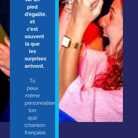
pied
d'égalité,
et
c'est
souvent
là que
les
surprises
arrivent.
Tu
peux
même
personnaliser
ton
quiz
(chanson
française,