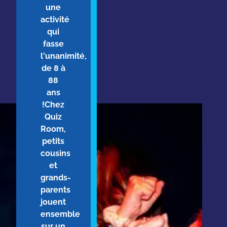
une
activité
qui
fasse
l'unanimité,
de 8 à
88
ans
!Chez
Quiz
Room,
petits
cousins
et
grands-
parents
jouent
ensemble
sur un