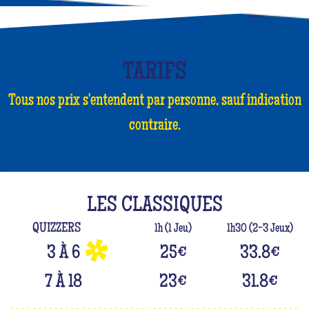
TARIFS
Tous nos prix s'entendent par personne, sauf indication
contraire.
LES CLASSIQUES
QUIZZERS
1h (1 Jeu)
1h30 (2-3 Jeux)
3 À 6
25
€
33.8
€
7 À 18
23
€
31.8
€