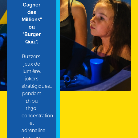
Gagner
des
Millions"
ou
"Burger
Quiz".
Buzzers,
jeux de
lumière,
jokers
stratégiques…
pendant
1h ou
1h30,
concentration
et
adrénaline
sont au