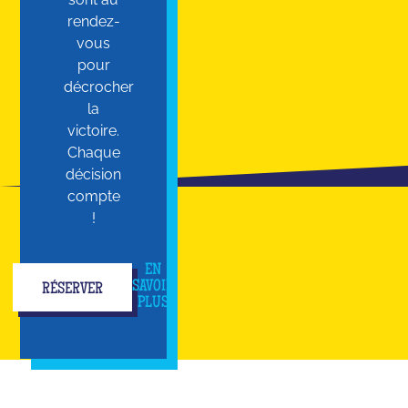
rendez-
vous
pour
décrocher
la
victoire.
Chaque
décision
compte
!
EN
SAVOIR
RÉSERVER
PLUS