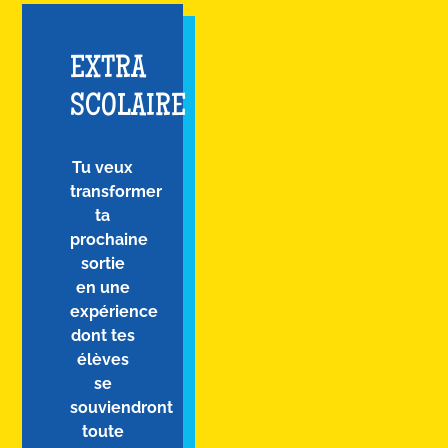
EXTRA
SCOLAIRE
Tu veux
transformer
ta
prochaine
sortie
en une
expérience
dont tes
élèves
se
souviendront
toute