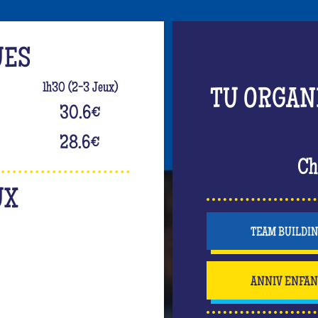
UES
1h30 (2-3 Jeux)
TU ORGAN
30.6
€
28.6
€
Ch
UX
TEAM BUILDI
ANNIV ENFA