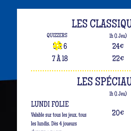
LES CLASSIQ
QUIZZERS
1h (1 Jeu)
3 À 6
24
€
7 À 18
22
€
LES SPÉCIA
1h (1 Jeu)
LUNDI FOLIE
20
€
Valable sur tous les jeux, tous
les lundis. Dès 4 joueurs