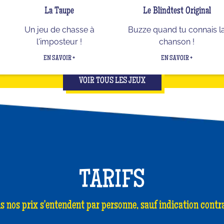
La Taupe
Le Blindtest Original
Un jeu de chasse à
Buzze quand tu connais l
l'imposteur !
chanson !
EN SAVOIR +
EN SAVOIR +
VOIR TOUS LES JEUX
TARIFS
s nos prix s'entendent par personne, sauf indication contra