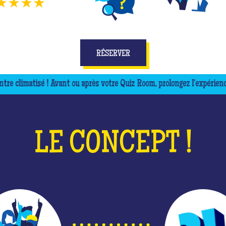
★★★★
1013
avis
DIFFÉRENTS JEUX
JOUEZ EN ÉQUIPE
E
RÉSERVER
vant ou après votre Quiz Room, prolongez l'expérience autour d'une biè
LE CONCEPT !