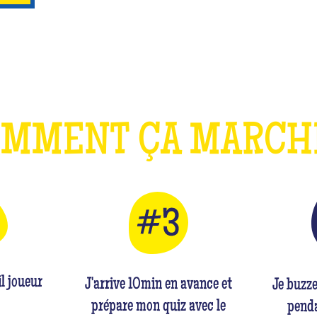
OMMENT ÇA MARC
l joueur
J'arrive 10min en avance et
Je buzz
prépare mon quiz avec le
penda