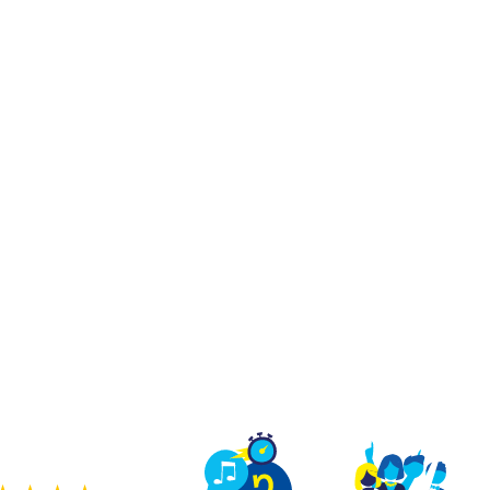
TEAM BUILDING
OFFRIR
JEUX
GROUPES
OUR DE VRAI SUR UN
X QU'À LA TÉLÉ À A
ers jeux de quiz en immersion comme sur un pla
ge, sauter sur le buzzer et te marrer avec ton équ
une vraie partie de Quiz Room.