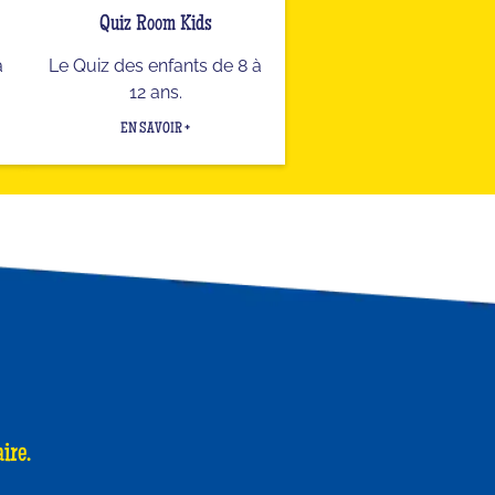
Quiz Room Kids
a
Le Quiz des enfants de 8 à
12 ans.
EN SAVOIR +
ire.