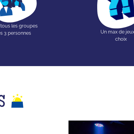
 tous les groupes
Un max de jeu
s 3 personnes
choix
S