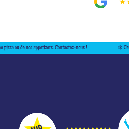
4.9
★
s appetizers. Contactez-nous !
❄️ Centre climatisé ! A