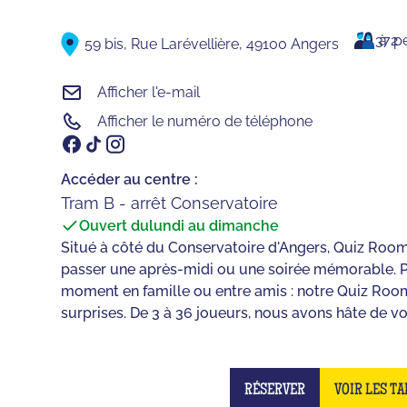
3
à
72
p
59 bis, Rue Larévellière, 49100 Angers
Afficher l'e-mail
Afficher le numéro de téléphone
Accéder au centre :
Tram B - arrêt Conservatoire
Ouvert du
lundi au dimanche
Situé à côté du Conservatoire d'Angers, Quiz Room c
passer une après-midi ou une soirée mémorable. P
moment en famille ou entre amis : notre Quiz Roo
surprises. De 3 à 36 joueurs, nous avons hâte de vou
RÉSERVER
VOIR LES TA