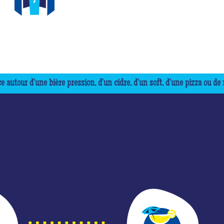
SPACES IMMERSIFS
re pression, d'un cidre, d'un soft, d'une pizza ou de nos appetizers. 