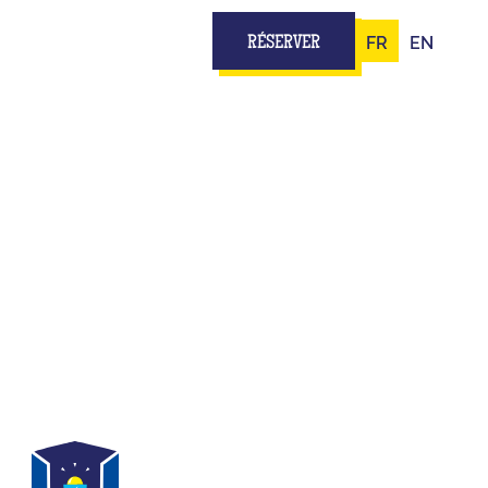
FR
EN
RÉSERVER
 PLATEAU
NGERS
teau TV...
ipe, t’as tout pour jouer