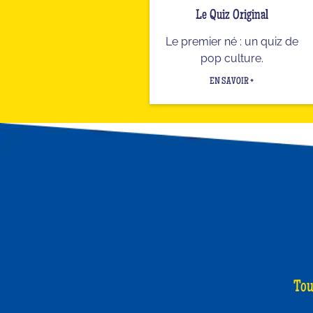
Le Quiz Original
Le premier né : un quiz de
pop culture.
EN SAVOIR +
Tou