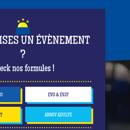
ISES UN ÉVÈNEMENT
?
eck nos formules !
NG
EVG & EVJF
NT
ANNIV ADULTE