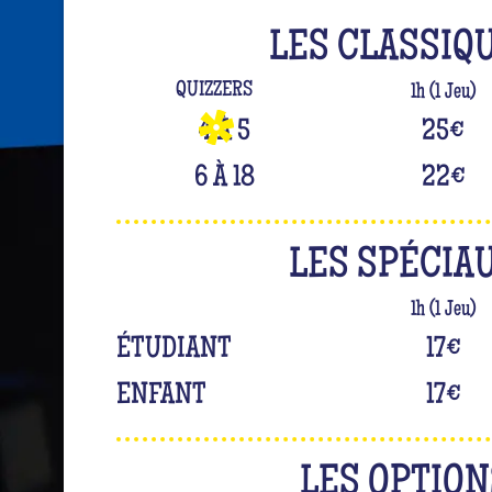
LES CLASSIQ
QUIZZERS
1h (1 Jeu)
4 À 5
25
€
6 À 18
22
€
LES SPÉCIA
1h (1 Jeu)
ÉTUDIANT
17
€
ENFANT
17
€
LES OPTION