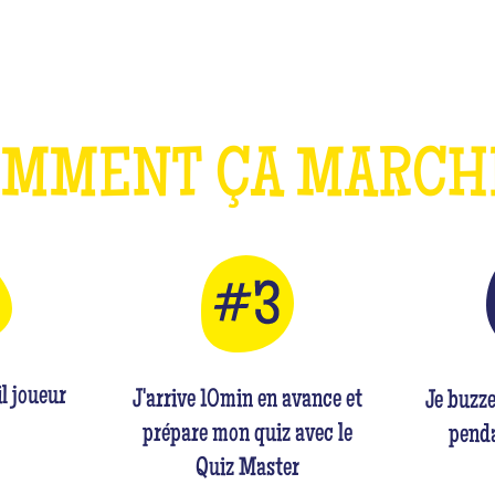
OMMENT ÇA MARC
l joueur
J'arrive 10min en avance et
Je buzz
prépare mon quiz avec le
penda
Quiz Master