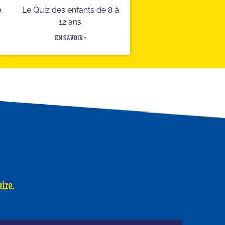
a
Le Quiz des enfants de 8 à
12 ans.
EN SAVOIR +
ire.