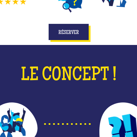
★★★★
1804
avis
DIFFÉRENTS JEUX
JOUEZ EN ÉQUIPE
E
RÉSERVER
LE CONCEPT !