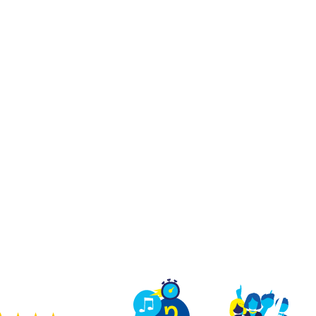
TEAM BUILDING
OFFRIR
JEUX
GROUPES
OUR DE VRAI SUR UN
X QU'À LA TÉLÉ À N
ers jeux de quiz en immersion comme sur un pla
ge, sauter sur le buzzer et te marrer avec ton équ
une vraie partie de Quiz Room.