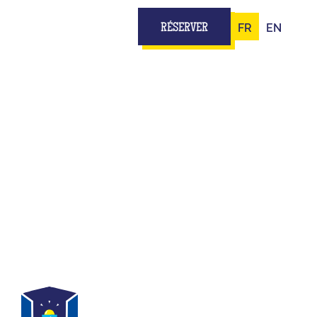
FR
EN
RÉSERVER
 PLATEAU
ANTES
teau TV...
ipe, t’as tout pour jouer