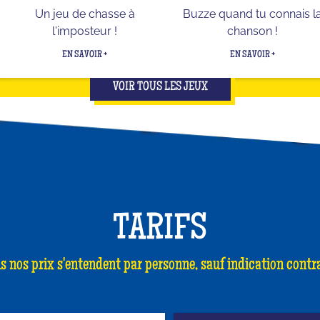
Un jeu de chasse à
Buzze quand tu connais l
l'imposteur !
chanson !
EN SAVOIR +
EN SAVOIR +
VOIR TOUS LES JEUX
TARIFS
s nos prix s'entendent par personne, sauf indication contra