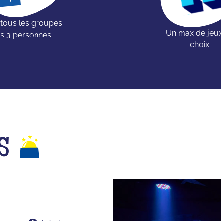
 tous les groupes
Un max de jeu
s 3 personnes
choix
S