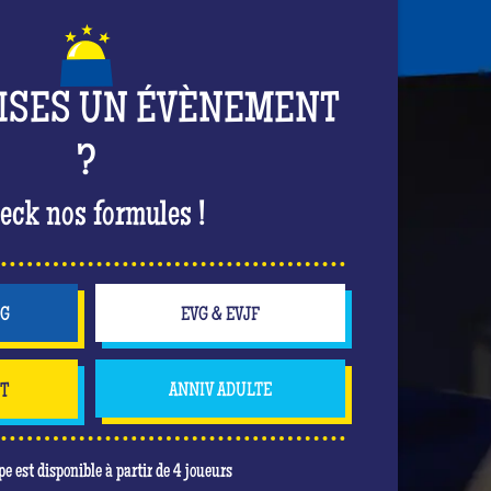
ISES UN ÉVÈNEMENT
?
eck nos formules !
NG
EVG & EVJF
NT
ANNIV ADULTE
pe est disponible à partir de 4 joueurs