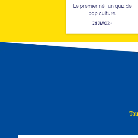
Le premier né : un quiz de
pop culture.
EN SAVOIR +
Tou