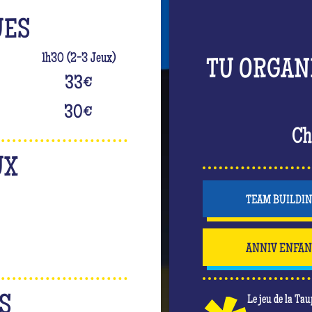
UES
1h30 (2-3 Jeux)
TU ORGAN
33
€
30
€
Ch
UX
TEAM BUILDI
ANNIV ENFA
S
Le jeu de la Tau