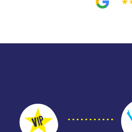
4.9
★