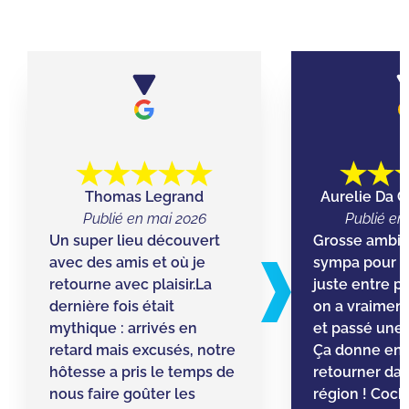
Thomas Legrand
Aurelie Da C
Publié en mai 2026
Publié en 
Un super lieu découvert
Grosse ambia
avec des amis et où je
sympa pour u
retourne avec plaisir. ​La
juste entre p
dernière fois était
on a vraiment
mythique : arrivés en
et passé une
retard mais excusés, notre
Ça donne env
hôtesse a pris le temps de
retourner dan
nous faire goûter les
région ! Cock