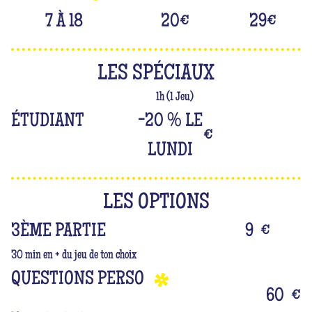
7 À 18
20
€
29
€
LES SPÉCIAUX
1h (1 Jeu)
ÉTUDIANT
-20 % LE
€
LUNDI
LES OPTIONS
3ÈME PARTIE
9
€
30 min en + du jeu de ton choix
QUESTIONS PERSO
60
€