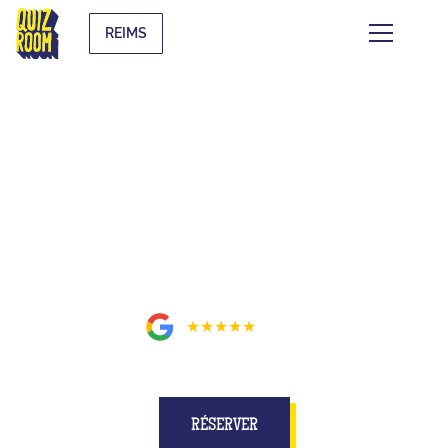
REIMS
BUZZE POUR DE VRAI SUR UN
PLATEAU MIEUX QU'À LA TÉLÉ
À REIMS
5
★★★★★
325
avis
RÉSERVER