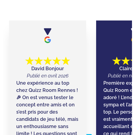
David Bonjour
Claire 
Publié en avril 2026
Publié en n
Une expérience au top
Première exp
chez Quizz Room Rennes !
Quiz Room et
🎉 On est venus tester le
adoré ! L’endr
concept entre amis et on
sympa et l’a
s’est pris pour des
top. Le perso
candidats de jeu télé, mais
est vraiment g
un enthousiasme sans
accueillant et
limite ! Les questions sont
ce qui rend l