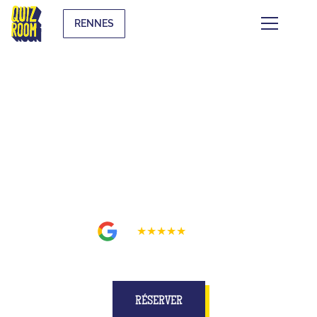
RENNES
BUZZE POUR DE VRAI SUR UN
PLATEAU MIEUX QU'À LA TÉLÉ
À RENNES
4.9
★★★★★
768
avis
RÉSERVER