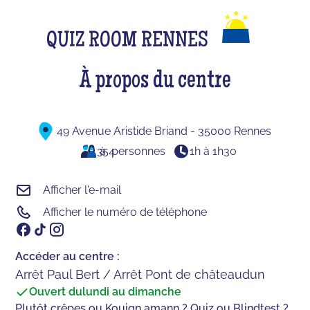
QUIZ ROOM RENNES
À propos du centre
49 Avenue Aristide Briand - 35000 Rennes
3
à
54
personnes
1h à 1h30
Afficher l'e-mail
Afficher le numéro de téléphone
Accéder au centre :
Arrêt Paul Bert / Arrêt Pont de châteaudun
Ouvert du
lundi au dimanche
Plutôt crêpes ou Kouign amann ? Quiz ou Blindtest ?