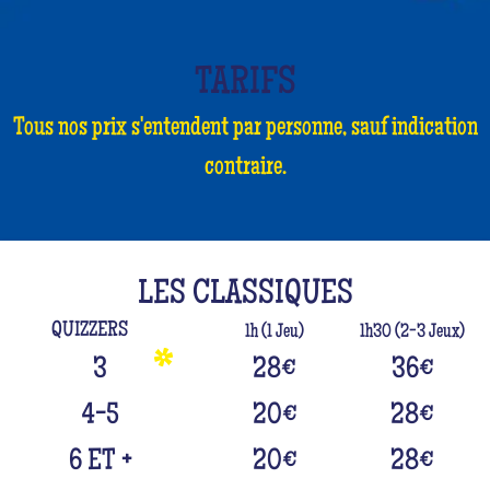
TARIFS
Tous nos prix s'entendent par personne, sauf indication
contraire.
LES CLASSIQUES
QUIZZERS
1h (1 Jeu)
1h30 (2-3 Jeux)
3
28
€
36
€
4-5
20
€
28
€
6 ET +
20
€
28
€