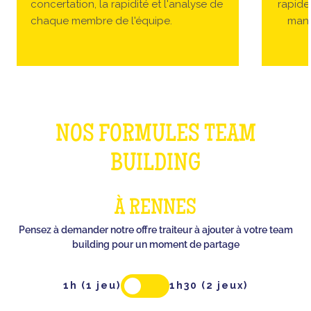
concertation, la rapidité et l'analyse de
rapides
chaque membre de l'équipe.
manc
NOS FORMULES TEAM
BUILDING
À RENNES
Pensez à demander notre offre traiteur à ajouter à votre team
building pour un moment de partage
1h (1 jeu)
1h30 (2 jeux)