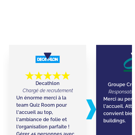
ILS ONT JOUÉS AVEC LEURS
ÉQUIPES CHEZ QUIZ ROOM RENNES
Decathlon
Groupe Créd
Chargé de recrutement
Responsable
Un énorme merci à la
Merci au per
team Quiz Room pour
l'accueil. Att
l'accueil au top,
convient bie
l'ambiance de folie et
buildings.
l'organisation parfaite !
Gérer 45 personnes avec