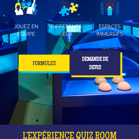
JOUEZ EN
DIFFÉRENTS
ESPACES
ÉQUIPE
JEUX
IMMERSIFS
DEMANDE DE
FORMULES
DEVIS
L'EXPÉRIENCE QUIZ ROOM