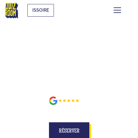
ISSOIRE
BUZZE POUR DE VRAI SUR UN
PLATEAU MIEUX QU'À LA TÉLÉ
À ISSOIRE
★★★★★
2
avis
RÉSERVER