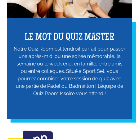
LE MOT DU QUIZ MASTER
Notre Quiz Room est l’endroit parfait pour passer
une après-midi ou une soirée mémorable, la
semaine ou le week end, en famille, entre amis
ou entre collègues. Situé à Sport Set, vous
pourrez combiner votre session de quiz avec
une partie de Padel ou Badminton ! L’équipe de
Quiz Room Issoire vous attend !