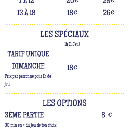
7 À 12
20
€
28
€
13 À 18
18
€
26
€
LES SPÉCIAUX
1h (1 Jeu)
TARIF UNIQUE
DIMANCHE
18
€
Prix par personne pour 1h de
jeu
LES OPTIONS
3ÈME PARTIE
8
€
30 min en + du jeu de ton choix