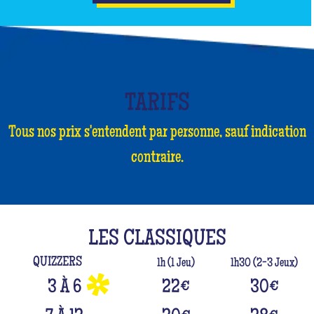
TARIFS
Tous nos prix s'entendent par personne, sauf indication
contraire.
LES CLASSIQUES
QUIZZERS
1h (1 Jeu)
1h30 (2-3 Jeux)
3 À 6
22
€
30
€