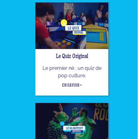
Le Quiz Original
Le premier né : un quiz de
pop culture.
EN SAVOIR +