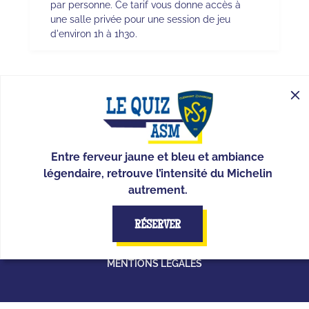
par personne. Ce tarif vous donne accès à
une salle privée pour une session de jeu
d'environ 1h à 1h30.
CONTACT
FAQ
BLOG
À PROPOS
Entre ferveur jaune et bleu et ambiance
légendaire, retrouve l’intensité du Michelin
SUIS-NOUS !
autrement.
RÉSERVER
QUIZ ROOM EN BOÎTE
CARRIÈRES
LICENCE
MENTIONS LÉGALES