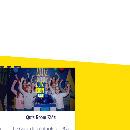
ILLE
Quiz Room Kids
a
Le Quiz des enfants de 8 à