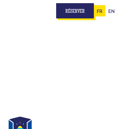
FR
EN
RÉSERVER
 PLATEAU
ILLE
teau TV...
ipe, t’as tout pour jouer