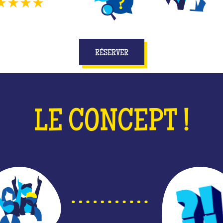
★★★★
2230
avis
DIFFÉRENTS JEUX
JOUEZ EN ÉQUIPE
E
RÉSERVER
LE CONCEPT !