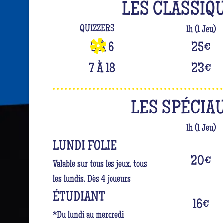
LES CLASSIQ
QUIZZERS
1h (1 Jeu)
3 À 6
25
€
7 À 18
23
€
LES SPÉCIA
1h (1 Jeu)
LUNDI FOLIE
20
€
Valable sur tous les jeux, tous
les lundis. Dès 4 joueurs
ÉTUDIANT
16
€
*Du lundi au mercredi