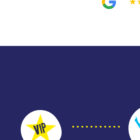
4.9
★