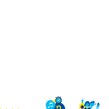
TEAM BUILDING
OFFRIR
JEUX
GROUPES
OUR DE VRAI SUR UN
UX QU'À LA TÉLÉ À L
ers jeux de quiz en immersion comme sur un pla
ge, sauter sur le buzzer et te marrer avec ton équ
une vraie partie de Quiz Room.