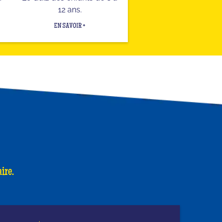
12 ans.
EN SAVOIR +
ire.