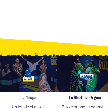
 JEUX À QUIZ ROOM L
Ceci n'est qu'un apercu de notre catalogue
La Taupe
Le Blindtest Original
Un jeu de chasse à
Buzze quand tu connais l