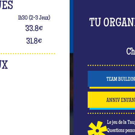
UES
1h30 (2-3 Jeux)
TU ORGAN
33.8
€
31.8
€
Ch
UX
TEAM BUILDI
ANNIV ENFA
Le jeu de la Tau
Questions perso