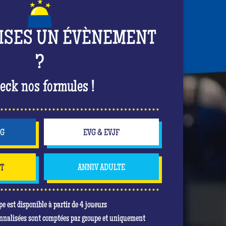
ISES UN ÉVÈNEMENT
?
eck nos formules !
NG
EVG & EVJF
NT
ANNIV ADULTE
pe est disponible à partir de 4 joueurs
nnalisées sont comptées par groupe et uniquement