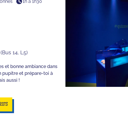
sonnes
1h à 1h30
(Bus 14, L5)
rires et bonne ambiance dans
n pupitre et prépare-toi à
is aussi !
RIFS