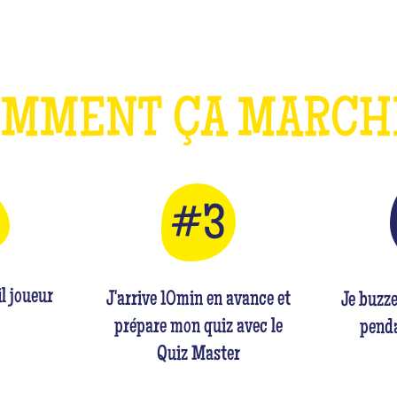
OMMENT ÇA MARC
l joueur
J'arrive 10min en avance et
Je buzz
prépare mon quiz avec le
penda
Quiz Master