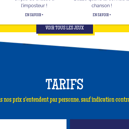
l'imposteur !
chanson !
EN SAVOIR +
EN SAVOIR +
VOIR TOUS LES JEUX
TARIFS
s nos prix s'entendent par personne, sauf indication contra