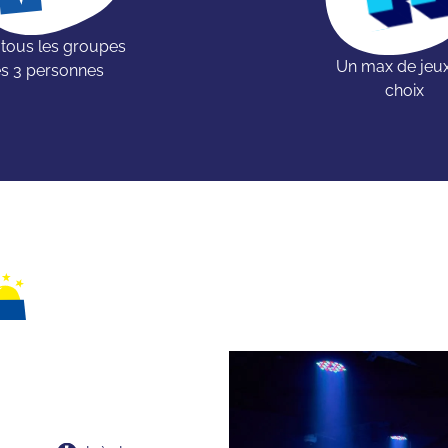
 tous les groupes
Un max de jeu
s 3 personnes
choix