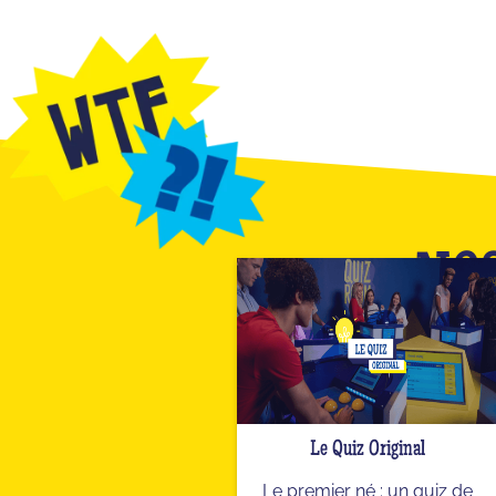
NOS
Le Quiz Original
Le premier né : un quiz de