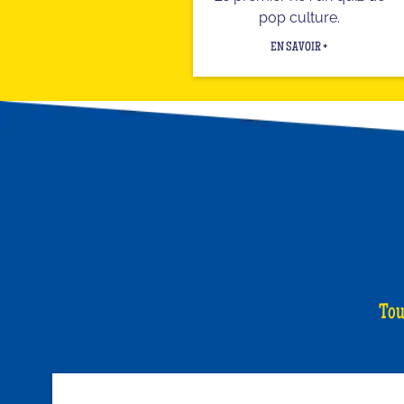
pop culture.
EN SAVOIR +
Tou