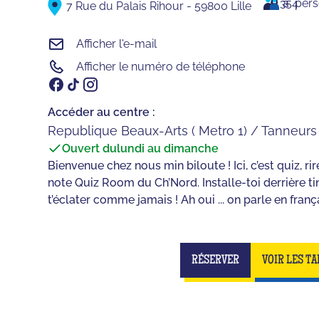
3
à
54
per
7 Rue du Palais Rihour - 59800 Lille
Afficher l'e-mail
Afficher le numéro de téléphone
Accéder au centre :
Republique Beaux-Arts ( Metro 1) / Tanneurs 
Ouvert du
lundi au dimanche
Bienvenue chez nous min biloute ! Ici, c’est quiz, 
note Quiz Room du Ch’Nord. Installe-toi derrière ti
t’éclater comme jamais ! Ah oui ... on parle en frança
RÉSERVER
VOIR LES TA