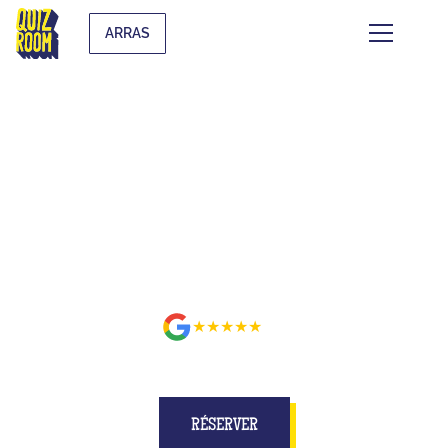
ARRAS
BUZZE POUR DE VRAI SUR UN
PLATEAU MIEUX QU'À LA TÉLÉ
À ARRAS
★★★★★
avis
RÉSERVER