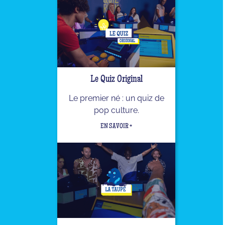
Le Quiz Original
Le premier né : un quiz de
pop culture.
EN SAVOIR +