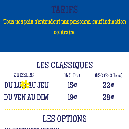
TARIFS
Tous nos prix s'entendent par personne, sauf indication
contraire.
LES CLASSIQUES
QUIZZERS
1h (1 Jeu)
1h30 (2-3 Jeux)
DU LUN AU JEU
15
€
22
€
DU VEN AU DIM
19
€
28
€
LES OPTIONS