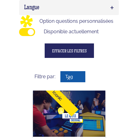
Birthday
0
Delirium (WTF)
0
+
Enfant
0
Langue
Impostor
0
Ado
0
Option questions personnalisées
Adulte
0
Disponible actuellement
EFFACER LES FILTRES
Filtre par:
Tag
Iconic