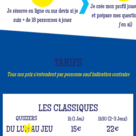
Je crée mon profil jou
Je réserve en ligne ou sur devis si je
et prépare mes questio
suis + de 18 personnes à jouer
j'en ai)
TARIFS
Tous nos prix s’entendent par personne sauf indication contraire
LES CLASSIQUES
QUIZZERS
1h (1 Jeu)
1h30 (2-3 Jeux)
DU LUN AU JEU
15
€
22
€