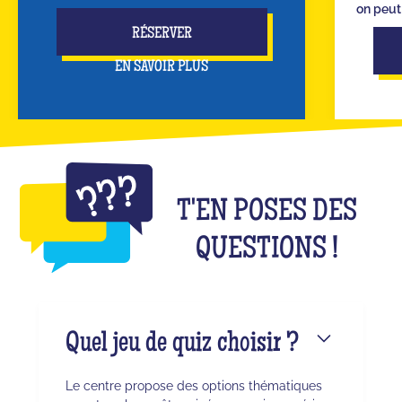
on peut 
RÉSERVER
EN SAVOIR PLUS
T'EN POSES DES
QUESTIONS !
Quel jeu de quiz choisir ?
Le centre propose des options thématiques