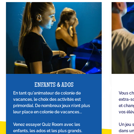
ENFANTS & ADOS
En tant qu'animateur de colonie de
Vous ch
vacances, le choix des activités est
extra-sc
primordial. De nombreux jeux n'ont plus
et chang
leur place en colonie de vacances...
vos élè
Venez essayer Quiz Room avec les
Un jeu 
enfants, les ados et les plus grands.
dans un