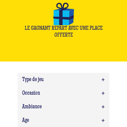
LE GAGNANT REPART AVEC UNE PLACE
OFFERTE
+
Type de jeu
+
Quiz
0
Occasion
Quiz Musico
0
+
Team building
0
Ambiance
EVG/EVJF
0
+
Expert
0
Age