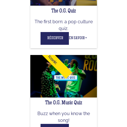
The O.G. Quiz
The first born: a pop culture
quiz.
RÉSERVER
EN SAVOIR +
Iconic
The O.G. Music Quiz
Buzz when you know the
song!