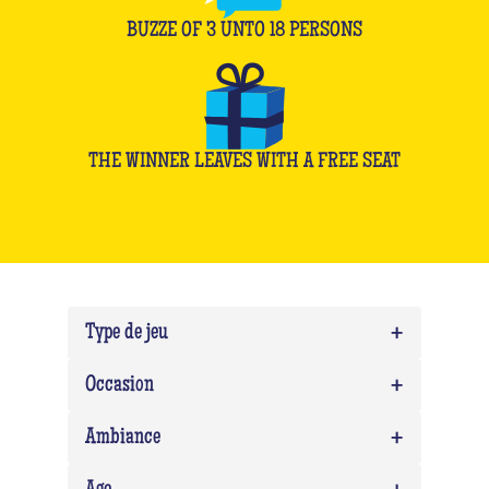
BUZZE OF
3
UNTO
18
PERSONS
THE WINNER LEAVES WITH A FREE SEAT
+
Type de jeu
+
Quiz
0
Occasion
Quiz Musico
0
+
Team building
0
Ambiance
EVG/EVJF
0
Expert
0