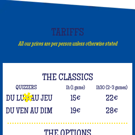
TARIFFS
All our prices are per person unless otherwise stated
THE CLASSICS
QUIZZERS
1h (1 game)
1h30 (2-3 games)
DU LUN AU JEU
15
€
22
€
DU VEN AU DIM
19
€
28
€
THE OPTIONS