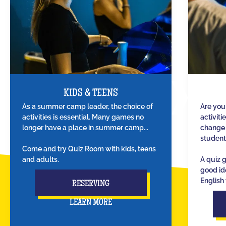
KIDS & TEENS
As a summer camp leader, the choice of
Are you
activities is essential. Many games no
activiti
longer have a place in summer camp...
change 
student
Come and try Quiz Room with kids, teens
and adults.
A quiz 
good id
English 
RESERVING
LEARN MORE