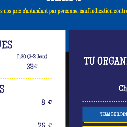
s nos prix s'entendent par personne, sauf indication contra
UES
1h30 (2-3 Jeux)
TU ORGAN
33
€
S
Ch
8
€
TEAM BUILDI
25
€