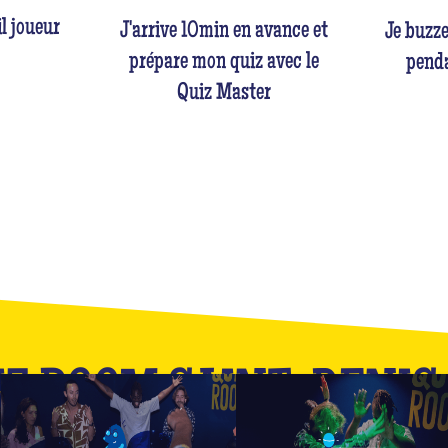
l joueur
J'arrive 10min en avance et
Je buzz
prépare mon quiz avec le
penda
Quiz Master
IZ ROOM SAINT-DENIS
Ceci n'est qu'un apercu de notre catalogue