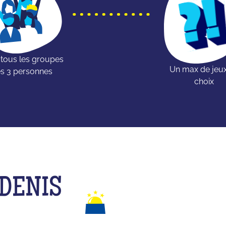
 tous les groupes
Un max de jeu
s 3 personnes
choix
-DENIS