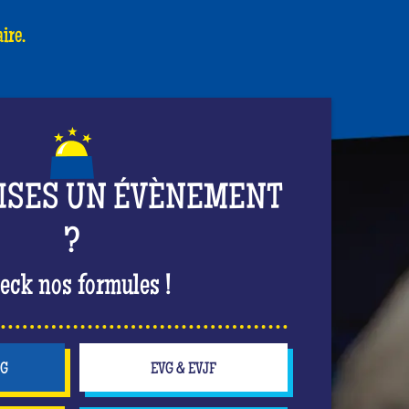
ire.
ISES UN ÉVÈNEMENT
?
eck nos formules !
NG
EVG & EVJF