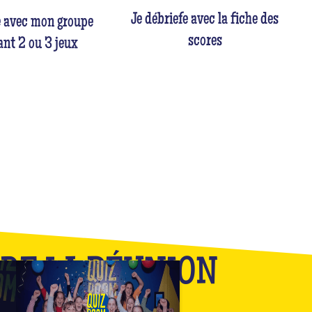
Je débriefe avec la fiche des
e avec mon groupe
scores
nt 2 ou 3 jeux
 DE LA RÉUNION