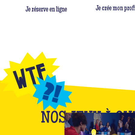
Je crée mon profi
Je réserve en ligne
NOS JEUX À QU