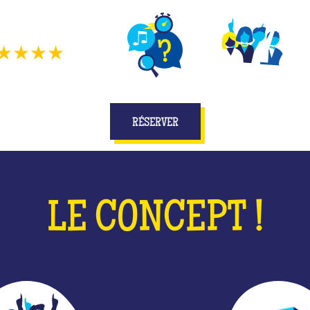
une vraie partie de Quiz Room.
★★★★
314
avis
DIFFÉRENTS JEUX
JOUEZ EN ÉQUIPE
E
RÉSERVER
LE CONCEPT !