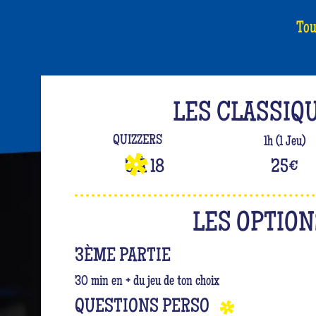
Tou
LES CLASSIQ
QUIZZERS
1h (1 Jeu)
3 À 18
25
€
LES OPTION
3ÈME PARTIE
30 min en + du jeu de ton choix
QUESTIONS PERSO