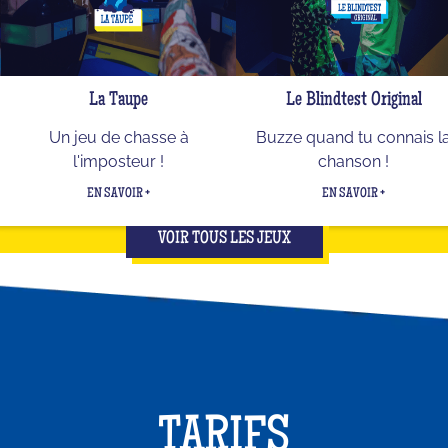
La Taupe
Le Blindtest Original
Un jeu de chasse à
Buzze quand tu connais l
l'imposteur !
chanson !
EN SAVOIR +
EN SAVOIR +
VOIR TOUS LES JEUX
TARIFS