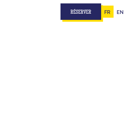
FR
EN
RÉSERVER
 PLATEAU
DENIS DE
teau TV...
ipe, t’as tout pour jouer