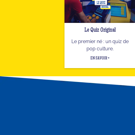
Le Quiz Original
Le premier né : un quiz de
pop culture.
EN SAVOIR +