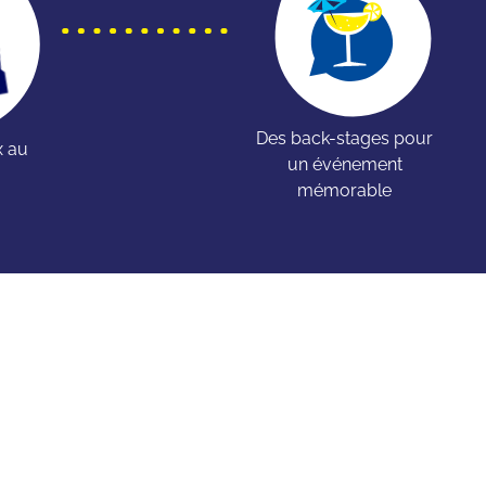
Des back-stages pour
x au
un événement
mémorable