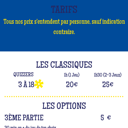
TARIFS
Tous nos prix s'entendent par personne, sauf indication
contraire.
LES CLASSIQUES
QUIZZERS
1h (1 Jeu)
1h30 (2-3 Jeux)
3 À 18
20
€
25
€
LES OPTIONS
3ÈME PARTIE
5
€