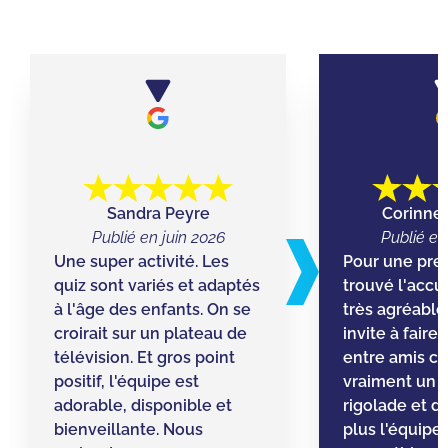
Sandra Peyre
Corinne
Publié en juin 2026
Publié en
Une super activité. Les
Pour une premi
quiz sont variés et adaptés
trouvé l'accue
à l'âge des enfants. On se
très agréable
croirait sur un plateau de
invite à faire
télévision. Et gros point
entre amis car
positif, l'équipe est
vraiment un
adorable, disponible et
rigolade et d
bienveillante. Nous
plus l'équipe 