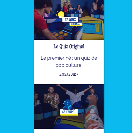
Le Quiz Original
Le premier né : un quiz de
pop culture.
EN SAVOIR +