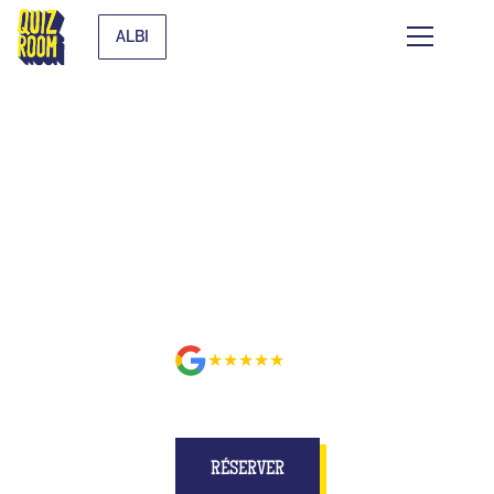
ALBI
BUZZE POUR DE VRAI SUR UN
PLATEAU MIEUX QU'À LA TÉLÉ
À ALBI
★★★★★
8
avis
RÉSERVER