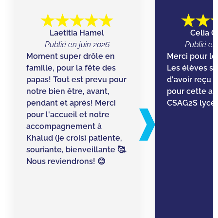
Laetitia Hamel
Celia C
Publié en juin 2026
Publié en
Moment super drôle en
Merci pour le 
famille, pour la fête des
Les élèves s
papas! Tout est prevu pour
d'avoir reçu 
notre bien être, avant,
pour cette act
pendant et après! Merci
CSAG2S lycée
pour l'accueil et notre
accompagnement à
Khalud (je crois) patiente,
souriante, bienveillante 🥰.
Nous reviendrons! 😊