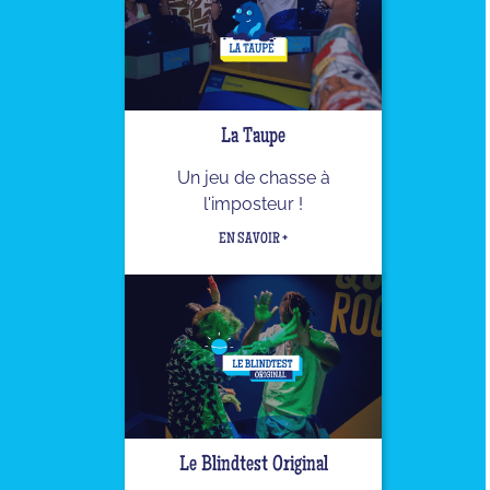
La Taupe
Un jeu de chasse à
l'imposteur !
EN SAVOIR +
Le Blindtest Original