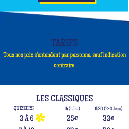
TARIFS
Tous nos prix s'entendent par personne, sauf indication
contraire.
LES CLASSIQUES
QUIZZERS
1h (1 Jeu)
1h30 (2-3 Jeux)
3 À 6
25
€
33
€