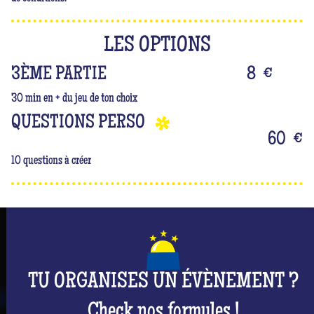
LES OPTIONS
3ÈME PARTIE
8
€
30 min en + du jeu de ton choix
QUESTIONS PERSO
60
€
10 questions à créer
TU ORGANISES UN ÉVÈNEMENT ?
Check nos formules !