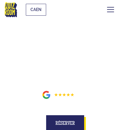
CAEN
BUZZE POUR DE VRAI SUR UN
PLATEAU MIEUX QU'À LA TÉLÉ
À CAEN
5
★★★★★
755
avis
RÉSERVER