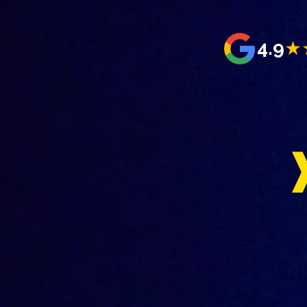
4.9
★