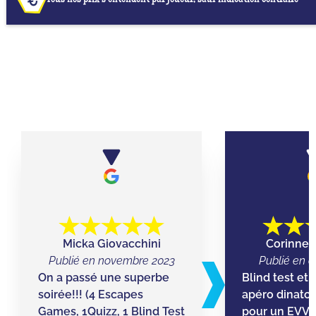
NOS AVIS GOOGLE À QUIZ ROOM BASTIA
Micka Giovacchini
Corinne 
Publié en novembre 2023
Publié en o
On a passé une superbe
Blind test et
soirée!!! (4 Escapes
apéro dinatoi
Games, 1Quizz, 1 Blind Test
pour un EVVF