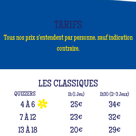
TARIFS
Tous nos prix s'entendent par personne, sauf indication
contraire.
LES CLASSIQUES
QUIZZERS
1h (1 Jeu)
1h30 (2-3 Jeux)
4 À 6
25
€
34
€
7 À 12
23
€
32
€
13 À 18
20
€
29
€