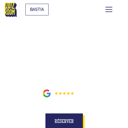
BASTIA
BUZZE POUR DE VRAI SUR UN
PLATEAU MIEUX QU'À LA TÉLÉ
À BASTIA
5
★★★★★
16
avis
RÉSERVER