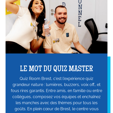
LE MOT DU QUIZ MASTER
Quiz Room Brest, c'est l'expérience quiz
grandeur nature : lumières, buzzers, voix off… et
fous rires garantis. Entre amis, en famille ou entre
collègues, composez vos équipes et enchaînez
les manches avec des thèmes pour tous les
goûts. En plein cœur de Brest, le centre vous