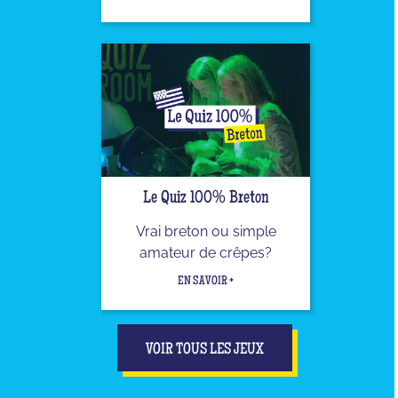
Le Quiz 100% Breton
Vrai breton ou simple
amateur de crêpes?
EN SAVOIR +
VOIR TOUS LES JEUX