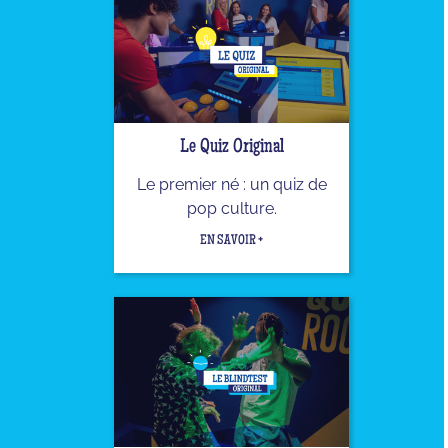
Le Quiz Original
Le premier né : un quiz de
pop culture.
EN SAVOIR +