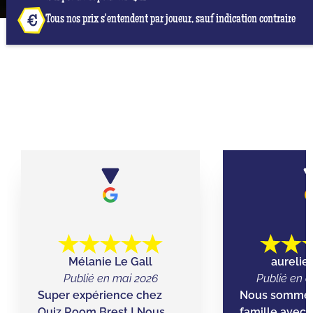
Tous nos prix s'entendent par joueur, sauf indication contraire
NOS AVIS GOOGLE À QUIZ ROOM BREST
Mélanie Le Gall
aurelie
Publié en mai 2026
Publié en o
Super expérience chez
Nous sommes
Quiz Room Brest ! Nous
famille avec n