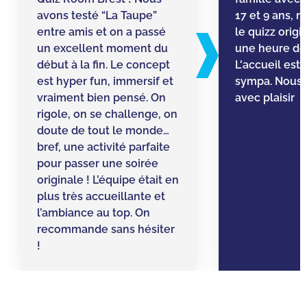
avons testé “La Taupe”
17 et 9 ans, n
entre amis et on a passé
le quizz origin
un excellent moment du
une heure de 
début à la fin. Le concept
L'accueil est
est hyper fun, immersif et
sympa. Nous 
vraiment bien pensé. On
avec plaisir
rigole, on se challenge, on
doute de tout le monde…
bref, une activité parfaite
pour passer une soirée
originale ! L’équipe était en
plus très accueillante et
l’ambiance au top. On
recommande sans hésiter
!