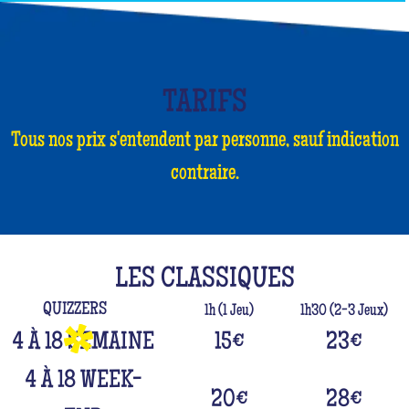
TARIFS
Tous nos prix s'entendent par personne, sauf indication
contraire.
LES CLASSIQUES
QUIZZERS
1h (1 Jeu)
1h30 (2-3 Jeux)
4 À 18 SEMAINE
15
€
23
€
4 À 18 WEEK-
20
€
28
€