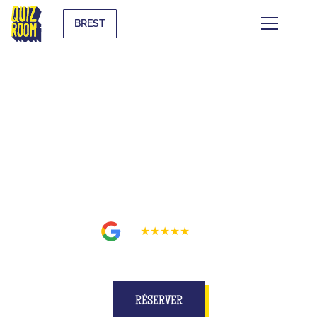
BREST
BUZZE POUR DE VRAI SUR UN
PLATEAU MIEUX QU'À LA TÉLÉ
À BREST
4.5
★★★★★
15
avis
RÉSERVER