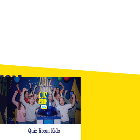
YON
Quiz Room Kids