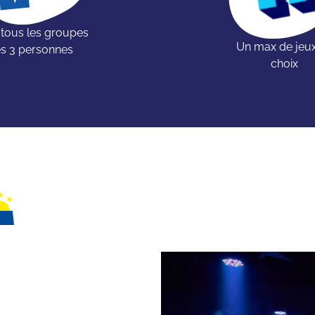
 tous les groupes
Un max de jeu
s 3 personnes
choix