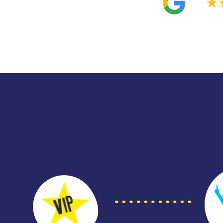
4.9
★