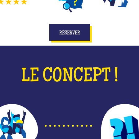
★★★★
1367
avis
DIFFÉRENTS JEUX
JOUEZ EN ÉQUIPE
E
RÉSERVER
LE CONCEPT !