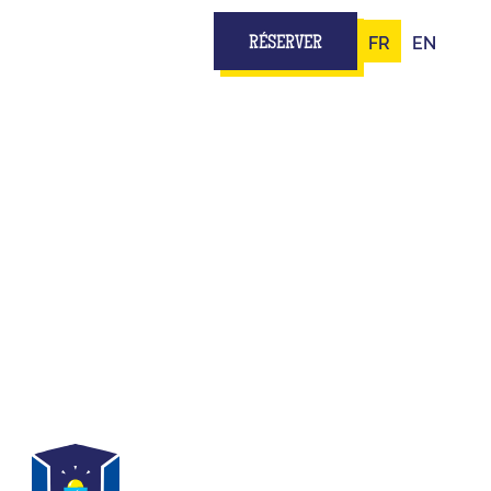
FR
EN
RÉSERVER
 PLATEAU
 LYON
teau TV...
ipe, t’as tout pour jouer