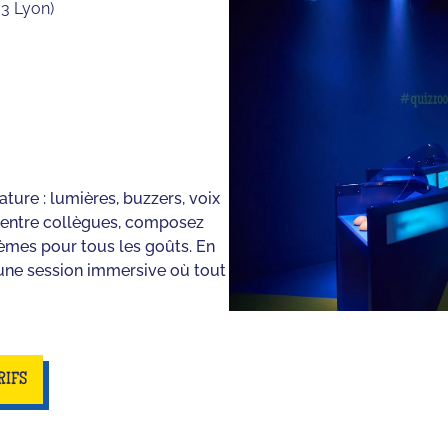
03 Lyon)
ture : lumières, buzzers, voix
ou entre collègues, composez
èmes pour tous les goûts. En
 une session immersive où tout
RIFS