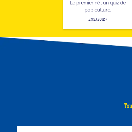
Le premier né : un quiz de
pop culture.
EN SAVOIR +
Tou