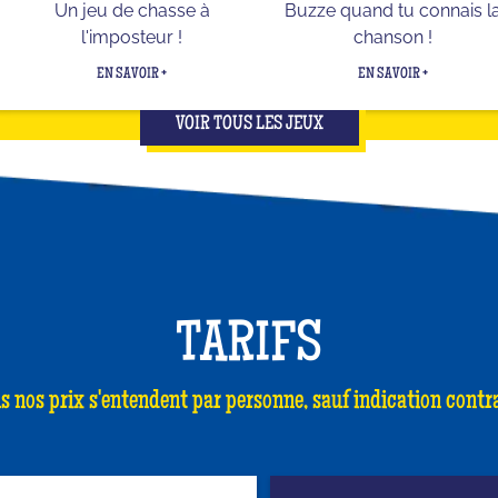
Un jeu de chasse à
Buzze quand tu connais l
l'imposteur !
chanson !
EN SAVOIR +
EN SAVOIR +
VOIR TOUS LES JEUX
TARIFS
s nos prix s'entendent par personne, sauf indication contra