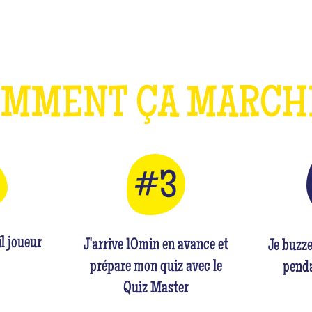
OMMENT ÇA MARC
l joueur
J'arrive 10min en avance et
Je buzz
prépare mon quiz avec le
penda
Quiz Master