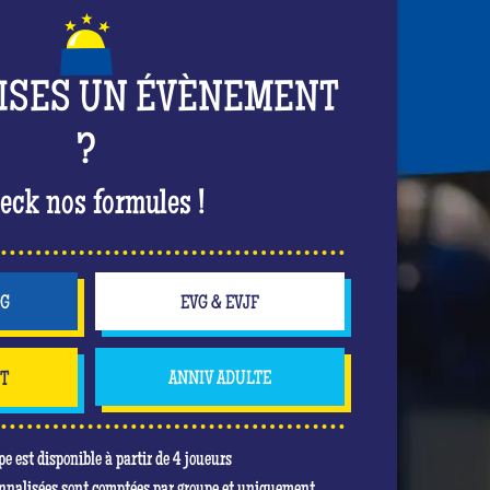
ISES UN ÉVÈNEMENT
?
eck nos formules !
NG
EVG & EVJF
NT
ANNIV ADULTE
pe est disponible à partir de 4 joueurs
nnalisées sont comptées par groupe et uniquement