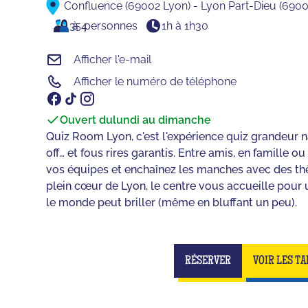
Confluence (69002 Lyon) - Lyon Part-Dieu (690
3
à
54
personnes
1h à 1h30
Afficher l'e-mail
Afficher le numéro de téléphone
Ouvert du
lundi au dimanche
Quiz Room Lyon, c'est l'expérience quiz grandeur na
off… et fous rires garantis. Entre amis, en famille 
vos équipes et enchaînez les manches avec des th
plein cœur de Lyon, le centre vous accueille pour
le monde peut briller (même en bluffant un peu).
RÉSERVER
VOIR LES TA