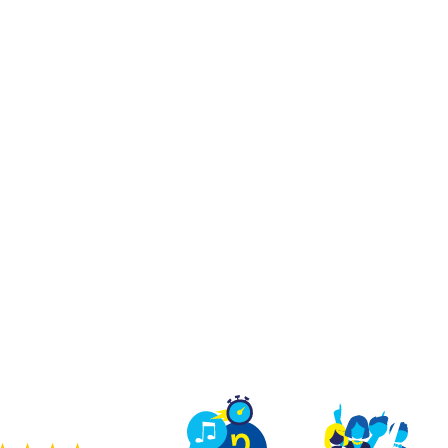
TEAM BUILDING
OFFRIR
JEUX
GROUPES
OUR DE VRAI SUR UN
X QU'À LA TÉLÉ DANS
ers jeux de quiz en immersion comme sur un pla
ge, sauter sur le buzzer et te marrer avec ton équ
une vraie partie de Quiz Room.