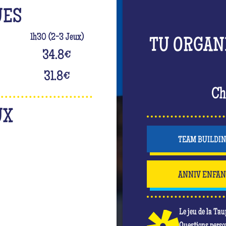
UES
1h30 (2-3 Jeux)
TU ORGAN
34.8
€
31.8
€
Ch
UX
TEAM BUILDI
ANNIV ENFA
Le jeu de la Tau
Questions perso