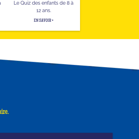
a
Le Quiz des enfants de 8 à
12 ans.
EN SAVOIR +
ire.