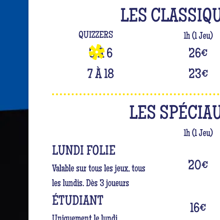
LES CLASSIQ
QUIZZERS
1h (1 Jeu)
3 À 6
26
€
7 À 18
23
€
LES SPÉCIA
1h (1 Jeu)
LUNDI FOLIE
20
€
Valable sur tous les jeux, tous
les lundis. Dès 3 joueurs
ÉTUDIANT
16
€
Uniquement le lundi