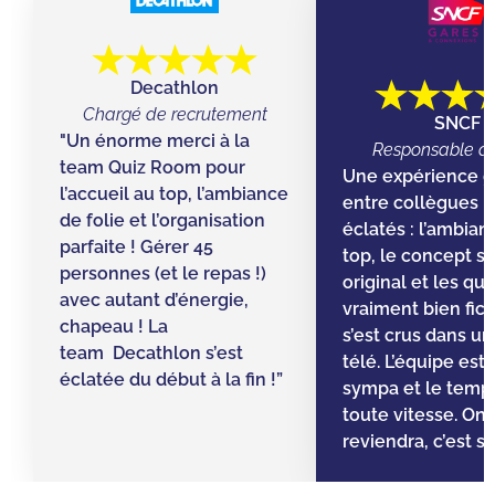
Decathlon
Chargé de recrutement
SNCF
"Un énorme merci à la
Responsable d’
team Quiz Room pour
Une expérience g
l’accueil au top, l’ambiance
entre collègues ! 
de folie et l’organisation
éclatés : l’ambian
parfaite ! Gérer 45
top, le concept s
personnes (et le repas !)
original et les qu
avec autant d’énergie,
vraiment bien fic
chapeau ! La
s’est crus dans un 
team Decathlon s’est
télé. L’équipe est
éclatée du début à la fin !”
sympa et le temps 
toute vitesse. On
reviendra, c’est sû