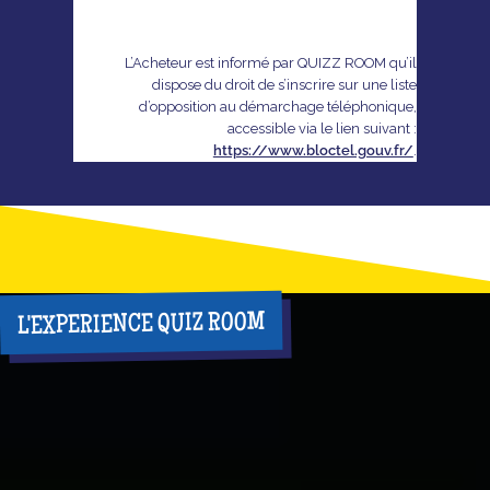
L’Acheteur est informé par QUIZZ ROOM qu’il
dispose du droit de s’inscrire sur une liste
d’opposition au démarchage téléphonique,
accessible via le lien suivant :
https://www.bloctel.gouv.fr/
.
L'EXPERIENCE QUIZ ROOM