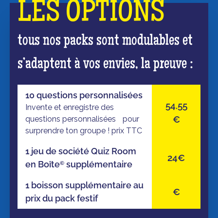
LES OPTIONS
tous nos packs sont modulables et
s’adaptent à vos envies, la preuve :
10 questions personnalisées
54.55
Invente et enregistre des
€
questions personnalisées pour
surprendre ton groupe ! prix TTC
1 jeu de société Quiz Room
24€
en Boîte
supplémentaire
©
1 boisson supplémentaire au
€
prix du pack festif