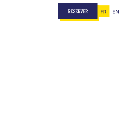
FR
EN
RÉSERVER
 PLATEAU
OËRMEL
teau TV...
ipe, t’as tout pour jouer