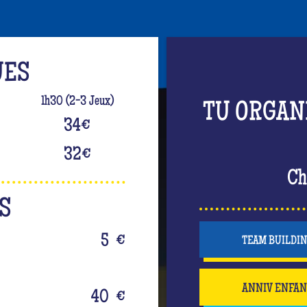
UES
1h30 (2-3 Jeux)
TU ORGAN
34
€
32
€
Ch
S
5
€
TEAM BUILDI
ANNIV ENFA
40
€