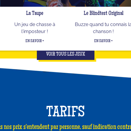
La Taupe
Le Blindtest Original
Un jeu de chasse à
Buzze quand tu connais l
l'imposteur !
chanson !
EN SAVOIR +
EN SAVOIR +
VOIR TOUS LES JEUX
TARIFS
s nos prix s'entendent par personne, sauf indication contra