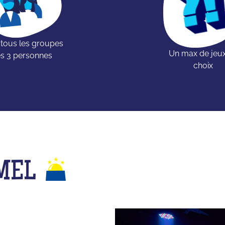
 tous les groupes
Un max de jeu
s 3 personnes
choix
MEL