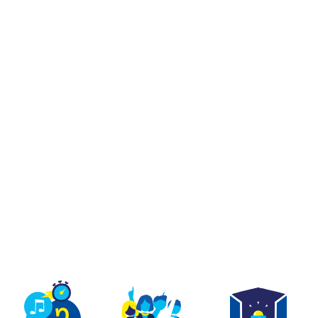
TEAM BUILDING
OFFRIR
JEUX
GROUPES
OUR DE VRAI SUR UN
 QU'À LA TÉLÉ À PL
ers jeux de quiz en immersion comme sur un pla
ge, sauter sur le buzzer et te marrer avec ton équ
une vraie partie de Quiz Room.