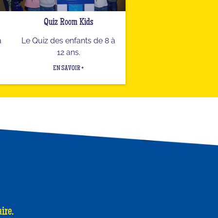
Quiz Room Kids
a
Le Quiz des enfants de 8 à
12 ans.
EN SAVOIR +
ire.