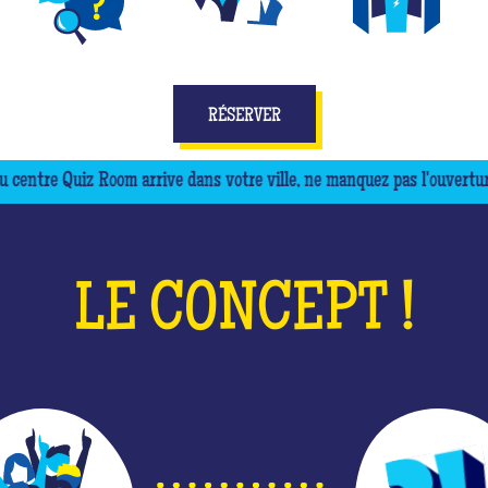
DIFFÉRENTS JEUX
JOUEZ EN ÉQUIPE
ESPACES IMMERSIFS
RÉSERVER
Quiz Room arrive dans votre ville, ne manquez pas l'ouverture !
LE CONCEPT !