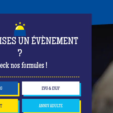
ISES UN ÉVÈNEMENT
?
eck nos formules !
NG
EVG & EVJF
NT
ANNIV ADULTE