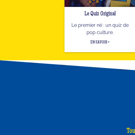
Le Quiz Original
Le premier né : un quiz de
pop culture.
EN SAVOIR +
Tou