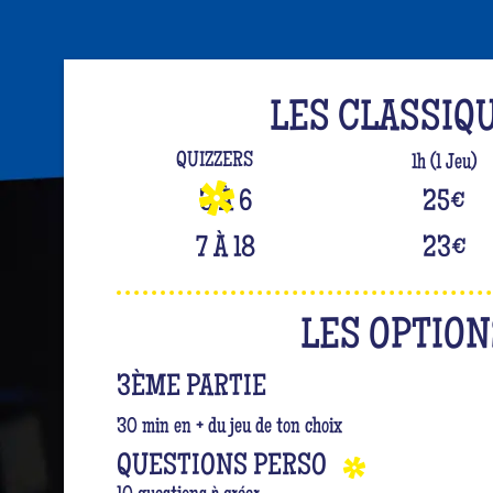
LES CLASSIQ
QUIZZERS
1h (1 Jeu)
3 À 6
25
€
7 À 18
23
€
LES OPTION
3ÈME PARTIE
30 min en + du jeu de ton choix
QUESTIONS PERSO