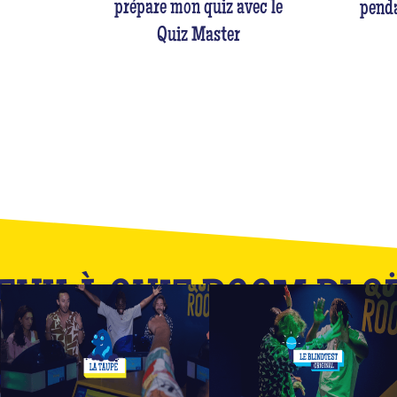
prépare mon quiz avec le
penda
Quiz Master
EUX À QUIZ ROOM PL
Ceci n'est qu'un apercu de notre catalogue