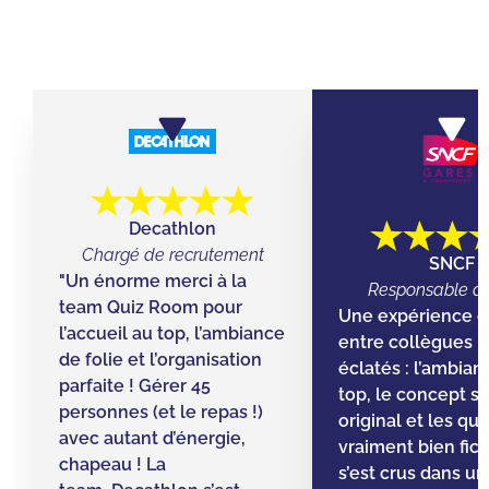
CHEZ QUIZ ROOM
Decathlon
Chargé de recrutement
SNCF
"Un énorme merci à la
Responsable d’
team Quiz Room pour
Une expérience g
l’accueil au top, l’ambiance
entre collègues ! 
de folie et l’organisation
éclatés : l’ambian
parfaite ! Gérer 45
top, le concept s
personnes (et le repas !)
original et les qu
avec autant d’énergie,
vraiment bien fic
chapeau ! La
s’est crus dans un 