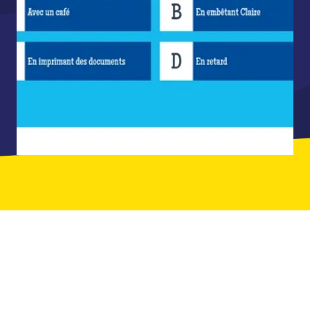
ILS ONT JOUÉ AVEC LEURS ÉQUIPES