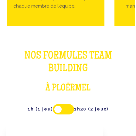
chaque membre de l'équipe.
manc
NOS FORMULES TEAM
BUILDING
À PLOËRMEL
1h (1 jeu)
1h30 (2 jeux)