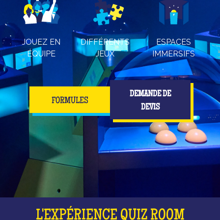
JOUEZ EN
DIFFÉRENTS
ESPACES
ÉQUIPE
JEUX
IMMERSIFS
DEMANDE DE
FORMULES
DEVIS
L'EXPÉRIENCE QUIZ ROOM