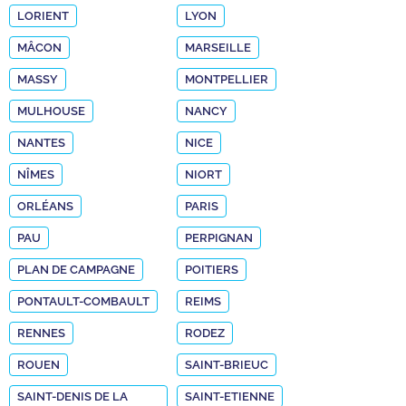
LORIENT
LYON
MÂCON
MARSEILLE
MASSY
MONTPELLIER
MULHOUSE
NANCY
NANTES
NICE
NÎMES
NIORT
ORLÉANS
PARIS
PAU
PERPIGNAN
PLAN DE CAMPAGNE
POITIERS
PONTAULT-COMBAULT
REIMS
RENNES
RODEZ
ROUEN
SAINT-BRIEUC
SAINT-DENIS DE LA
SAINT-ETIENNE