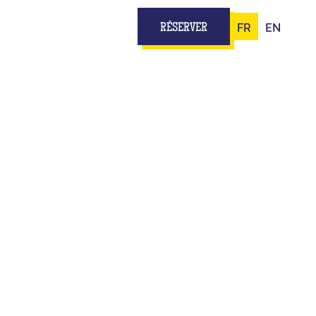
FR
EN
RÉSERVER
 À