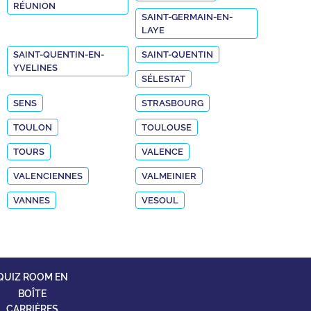
RÉUNION
SAINT-GERMAIN-EN-
LAYE
SAINT-QUENTIN-EN-
SAINT-QUENTIN
YVELINES
SÉLESTAT
SENS
STRASBOURG
TOULON
TOULOUSE
TOURS
VALENCE
VALENCIENNES
VALMEINIER
VANNES
VESOUL
QUIZ ROOM EN
BOÎTE
CARRIÈRES