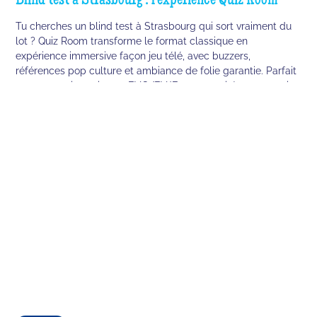
Blind test à Strasbourg : l'expérience Quiz Room
Tu cherches un blind test à Strasbourg qui sort vraiment du
lot ? Quiz Room transforme le format classique en
expérience immersive façon jeu télé, avec buzzers,
références pop culture et ambiance de folie garantie. Parfait
pour un anniversaire, un EVG/EVJF ou une soirée entre amis
qui marque les esprits.