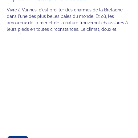
Vivre à Vannes, c'est profiter des charmes de la Bretagne
dans l'une des plus belles baies du monde. Et où, les
amoureux de la mer et de la nature trouveront chaussures à
leurs pieds en toutes circonstances. Le climat, doux et
ensoleillé, permet de profiter de paysages à la fois
somptueux et insolites. Quiz Room a mis en place des
nouvelles salles immersives et de foliiie pour que tu profites
toi et tes amis pour la vie !