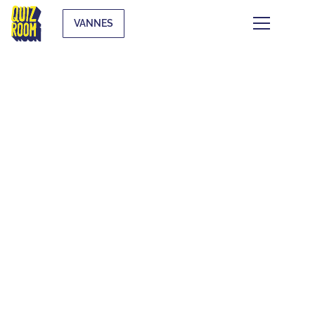
VANNES
CE QUI SE TRAME À
VANNES