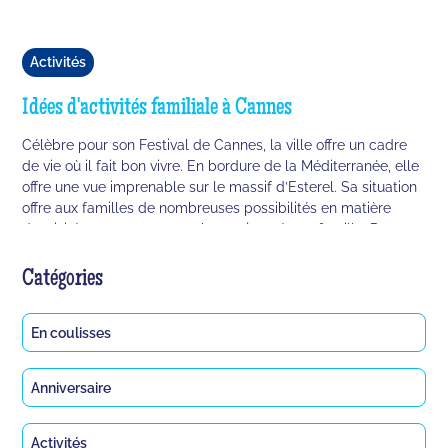
Activités
Idées d'activités familiale à Cannes
Célèbre pour son Festival de Cannes, la ville offre un cadre
de vie où il fait bon vivre. En bordure de la Méditerranée, elle
offre une vue imprenable sur le massif d’Esterel. Sa situation
offre aux familles de nombreuses possibilités en matière
d’activités pour passer une bonne journée en famille. Pour te
faciliter dans ton choix, voilà nos activités favorites pour toi et
tes proches.
Catégories
En coulisses
Anniversaire
Activités