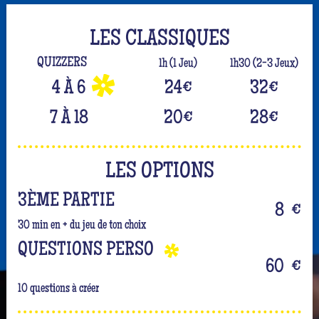
LES CLASSIQUES
QUIZZERS
1h (1 Jeu)
1h30 (2-3 Jeux)
4 À 6
24
€
32
€
7 À 18
20
€
28
€
LES OPTIONS
3ÈME PARTIE
8
€
30 min en + du jeu de ton choix
QUESTIONS PERSO
60
€
10 questions à créer