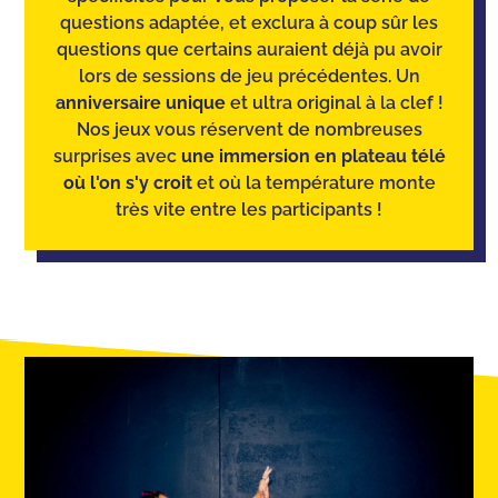
questions adaptée, et exclura à coup sûr les
questions que certains auraient déjà pu avoir
lors de sessions de jeu précédentes. Un
anniversaire unique
et ultra original à la clef !
Nos jeux vous réservent de nombreuses
surprises avec
une immersion en plateau télé
où l'on s'y croit
et où la température monte
très vite entre les participants !