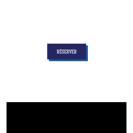
personne ne s'attendra !
RÉSERVER