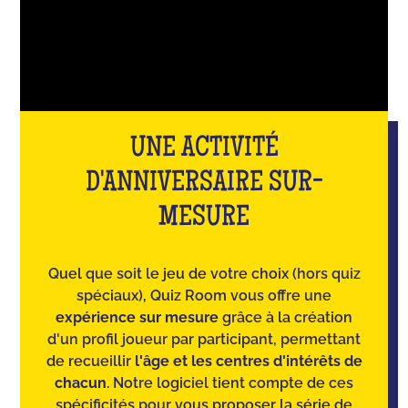
UNE ACTIVITÉ
D'ANNIVERSAIRE SUR-
MESURE
Quel que soit le jeu de votre choix (hors quiz
spéciaux), Quiz Room vous offre une
expérience sur mesure
grâce à la création
d'un profil joueur par participant, permettant
de recueillir
l'âge et les centres d'intérêts de
chacun
. Notre logiciel tient compte de ces
spécificités pour vous proposer la série de