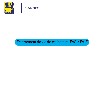
CANNES
Enterrement de vie de célibataire, EVG / EVJF
TOP DES ACTIVITÉS À FAIRE
POUR UN ENTERREMENT DE
VIE DE JEUNE FILLE À CANNES
⏱
min de lecture