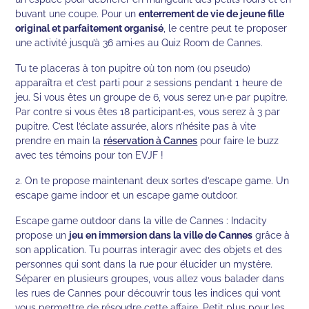
buvant une coupe. Pour un
enterrement de vie de jeune fille
original et parfaitement organisé
, le centre peut te proposer
une activité jusqu’à 36 ami·es au Quiz Room de Cannes.
Tu te placeras à ton pupitre où ton nom (ou pseudo)
apparaîtra et c’est parti pour 2 sessions pendant 1 heure de
jeu. Si vous êtes un groupe de 6, vous serez un·e par pupitre.
Par contre si vous êtes 18 participant·es, vous serez à 3 par
pupitre. C’est l’éclate assurée, alors n’hésite pas à vite
prendre en main la
réservation à Cannes
pour faire le buzz
avec tes témoins pour ton EVJF !
2. On te propose maintenant deux sortes d’escape game. Un
escape game indoor et un escape game outdoor.
Escape game outdoor dans la ville de Cannes : Indacity
propose un
jeu en immersion dans la ville de Cannes
grâce à
son application. Tu pourras interagir avec des objets et des
personnes qui sont dans la rue pour élucider un mystère.
Séparer en plusieurs groupes, vous allez vous balader dans
les rues de Cannes pour découvrir tous les indices qui vont
vous permettre de résoudre cette affaire. Petit plus pour les