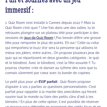
Fun et sourires avec un jeu
immersif :
1. Quiz Room s’est installé à Cannes depuis 2022 !! Mais la
Quiz Room c’est quoi ? Une fois dans une des salles, tu te
retrouves plongé·e sur un plateau télé pour participer à des
sessions de
jeux de Quiz Room
!
Pas besoin d’être une grosse
tête pour remporter le plus de points. Eh oui ! Celle ou celui
qui remportera le buzz d’or sera la personne qui utilisera le
mieux ses jokers, entre autres… On propose plusieurs jeux de
quiz qui se répartissent en deux grandes catégories : le quiz
et le blindtest. Avec le blindtest, c’est la fête assurée !! Tu
pourras chanter, crier et danser au rythme des sons que tu
connais sûrement par cœur avec ta bande de copines.
Le petit plus pour un
EVJF parfait
: Quiz Room propose
d’ajouter à vos 2 parties 10 questions personnalisées. C’est
parfait pour rappeler à la mariée des anecdotes qui feront
sourire tout le monde ou faire des petits clins d'œil à tes
témoins ! En plus de cette option, il est possible de réserver
un espace pour débriefer en mangeant des petits fours et en