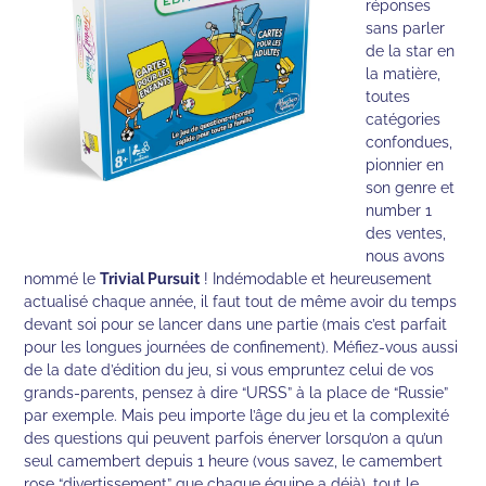
réponses
sans parler
de la star en
la matière,
toutes
catégories
confondues,
pionnier en
son genre et
number 1
des ventes,
nous avons
nommé le
Trivial Pursuit
! Indémodable et heureusement
actualisé chaque année, il faut tout de même avoir du temps
devant soi pour se lancer dans une partie (mais c’est parfait
pour les longues journées de confinement). Méfiez-vous aussi
de la date d’édition du jeu, si vous empruntez celui de vos
grands-parents, pensez à dire “URSS” à la place de “Russie”
par exemple. Mais peu importe l’âge du jeu et la complexité
des questions qui peuvent parfois énerver lorsqu’on a qu’un
seul camembert depuis 1 heure (vous savez, le camembert
rose “divertissement” que chaque équipe a déjà), tout le