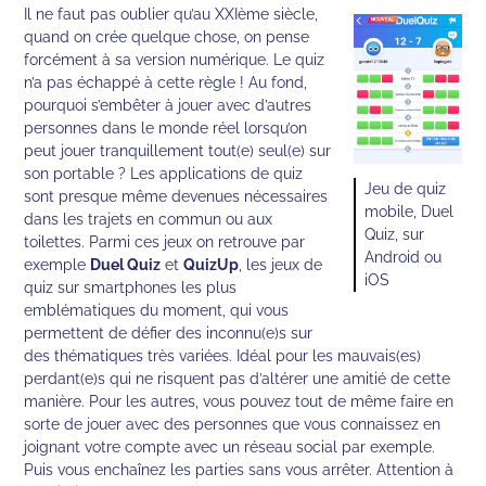
Il ne faut pas oublier qu’au XXIème siècle,
quand on crée quelque chose, on pense
forcément à sa version numérique. Le quiz
n’a pas échappé à cette règle ! Au fond,
pourquoi s’embêter à jouer avec d’autres
personnes dans le monde réel lorsqu’on
peut jouer tranquillement tout(e) seul(e) sur
son portable ? Les applications de quiz
Jeu de quiz
sont presque même devenues nécessaires
mobile, Duel
dans les trajets en commun ou aux
Quiz, sur
toilettes. Parmi ces jeux on retrouve par
Android ou
exemple
Duel Quiz
et
QuizUp
, les jeux de
iOS
quiz sur smartphones les plus
emblématiques du moment, qui vous
permettent de défier des inconnu(e)s sur
des thématiques très variées. Idéal pour les mauvais(es)
perdant(e)s qui ne risquent pas d’altérer une amitié de cette
manière. Pour les autres, vous pouvez tout de même faire en
sorte de jouer avec des personnes que vous connaissez en
joignant votre compte avec un réseau social par exemple.
Puis vous enchaînez les parties sans vous arrêter. Attention à