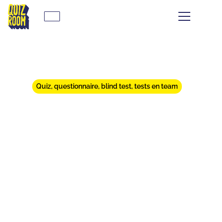
Quiz, questionnaire, blind test, tests en team
LE QUIZ, JEU POPULAIRE ET
INDÉMODABLE PAR
EXCELLENCE
⏱
min de lecture