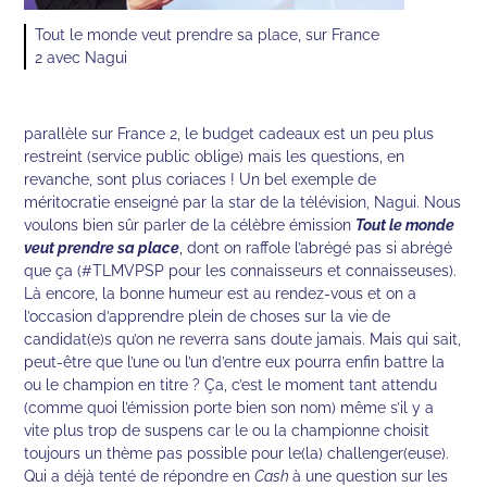
Tout le monde veut prendre sa place, sur France
2 avec Nagui
parallèle sur France 2, le budget cadeaux est un peu plus
restreint (service public oblige) mais les questions, en
revanche, sont plus coriaces ! Un bel exemple de
méritocratie enseigné par la star de la télévision, Nagui. Nous
voulons bien sûr parler de la célèbre émission
Tout le monde
veut prendre sa place
, dont on raffole l’abrégé pas si abrégé
que ça (#TLMVPSP pour les connaisseurs et connaisseuses).
Là encore, la bonne humeur est au rendez-vous et on a
l’occasion d’apprendre plein de choses sur la vie de
candidat(e)s qu’on ne reverra sans doute jamais. Mais qui sait,
peut-être que l’une ou l’un d’entre eux pourra enfin battre la
ou le champion en titre ? Ça, c’est le moment tant attendu
(comme quoi l’émission porte bien son nom) même s’il y a
vite plus trop de suspens car le ou la championne choisit
toujours un thème pas possible pour le(la) challenger(euse).
Qui a déjà tenté de répondre en
Cash
à une question sur les