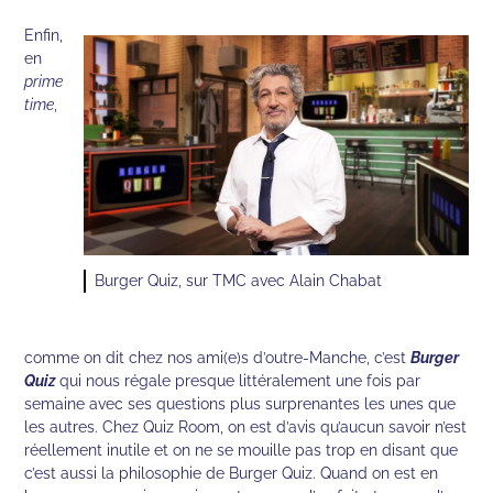
Enfin,
en
prime
time
,
Burger Quiz, sur TMC avec Alain Chabat
comme on dit chez nos ami(e)s d’outre-Manche, c’est
Burger
Quiz
qui nous régale presque littéralement une fois par
semaine avec ses questions plus surprenantes les unes que
les autres. Chez Quiz Room, on est d’avis qu’aucun savoir n’est
réellement inutile et on ne se mouille pas trop en disant que
c’est aussi la philosophie de Burger Quiz. Quand on est en