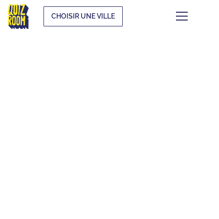
CHOISIR UNE VILLE
QUIZ, QUESTIONNAIRE,
BLIND TEST, TESTS EN
TEAM