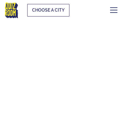
CHOOSE A CITY
QUIZ, QUESTIONNAIRE,
BLIND TEST, TESTS EN
TEAM