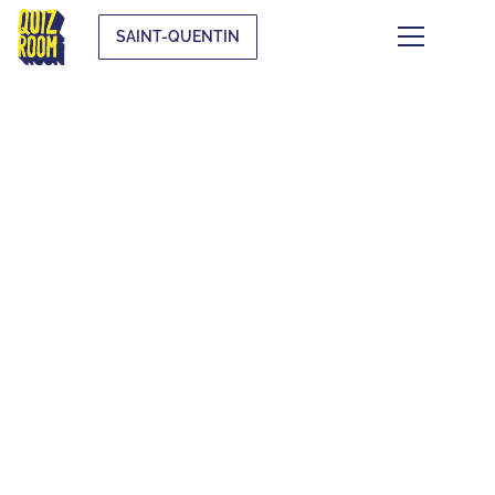
SAINT-QUENTIN
CE QUI SE TRAME À
SAINT-QUENTIN-
EN-YVELINES