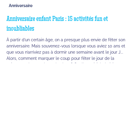
Anniversaire
Anniversaire enfant Paris : 15 activités fun et
inoubliables
À partir d’un certain âge, on a presque plus envie de fêter son
anniversaire. Mais souvenez-vous lorsque vous aviez 10 ans et
que vous n’arriviez pas à dormir une semaine avant le jour J...
Alors, comment marquer le coup pour fêter le jour de la
naissance de votre bout de chou ? Quelle activité choisir pour
un anniversaire d’enfant inoubliable à Paris ? Voici, pour vous,
11 idées d’activités phares pour les enfants à Paris parmi
lesquelles vous trouverez forcément votre bonheur !