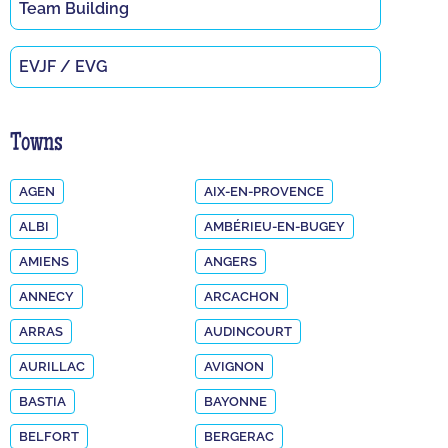
Team Building
EVJF / EVG
Towns
AGEN
AIX-EN-PROVENCE
ALBI
AMBÉRIEU-EN-BUGEY
AMIENS
ANGERS
ANNECY
ARCACHON
ARRAS
AUDINCOURT
AURILLAC
AVIGNON
BASTIA
BAYONNE
BELFORT
BERGERAC