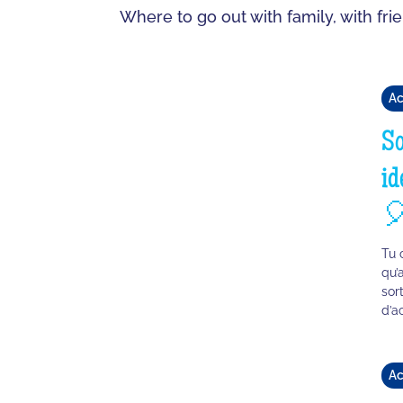
Where to go out with family, with fri
Ac
So
id

Tu 
qu’
sor
d’a
Ac