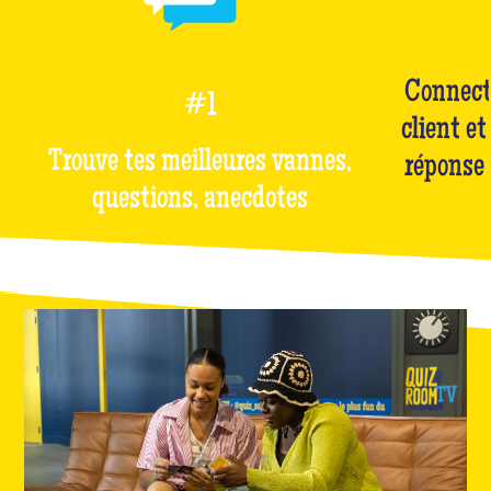
Connect
#1
client et
Trouve tes meilleures vannes,
réponse 
questions, anecdotes