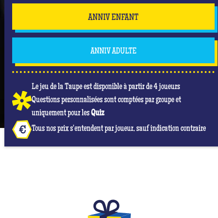
dans le jeu ! N'hésite pas à utiliser tes jokers pour
bloquer ou voler tes adversaires (ou même la
ANNIV ENFANT
mariée !), les jokers peuvent se retourner contre toi
alors fais preuve de stratégie.
ANNIV ADULTE
Mais n'oublie pas que tu es surtout là pour t'amuser
et passer un moment inoubliable dont elle sera le
centre de l’attention ! #Queen
Le jeu de la Taupe est disponible à partir de 4 joueurs
Questions personnalisées sont comptées par groupe et
uniquement pour les
Quiz
Tous nos prix s'entendent par joueur, sauf indication contraire