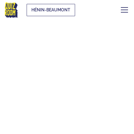
HÉNIN-BEAUMONT
EVJF & EVG
QU'EST-CE QUE C'EST ?