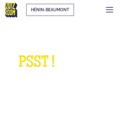
HÉNIN-BEAUMONT
PSST !
QUELQUE
CHOSE À NOUS
DEMANDER ?