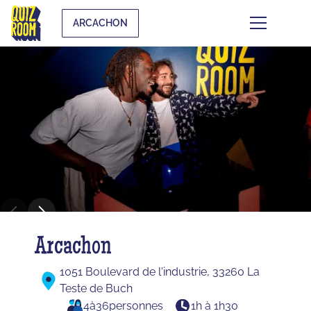
ARCACHON
Arcachon
1051 Boulevard de l'industrie, 33260 La
Teste de Buch
4
à
36
personnes
1h à 1h30