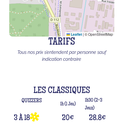
Leaflet
|
© OpenStreetMap
TARIFS
Tous nos prix s’entendent par personne sauf
indication contraire
LES CLASSIQUES
1h30 (2-3
QUIZZERS
1h (1 Jeu)
Jeux)
3 À 18
20
€
28.8
€