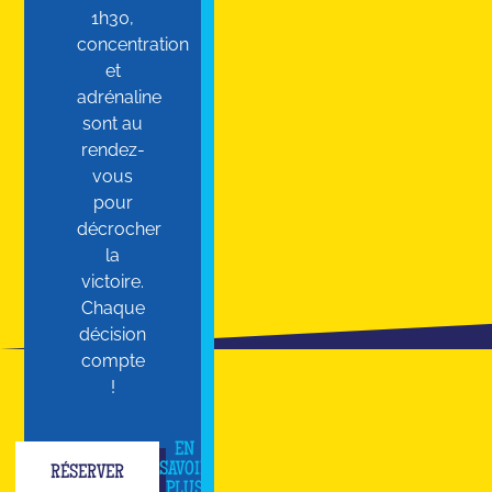
1h30,
concentration
et
adrénaline
sont au
rendez-
vous
pour
décrocher
la
victoire.
Chaque
décision
compte
!
EN
SAVOIR
RÉSERVER
PLUS