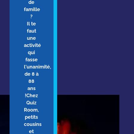
de
famille
?
Il te
faut
une
activité
qui
fasse
l'unanimité,
de 8 à
88
ans
!Chez
Quiz
Room,
petits
cousins
et