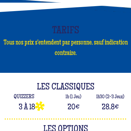
TARIFS
Tous nos prix s'entendent par personne, sauf indication
contraire.
LES CLASSIQUES
QUIZZERS
1h (1 Jeu)
1h30 (2-3 Jeux)
3 À 18
20
€
28.8
€
LES OPTIONS