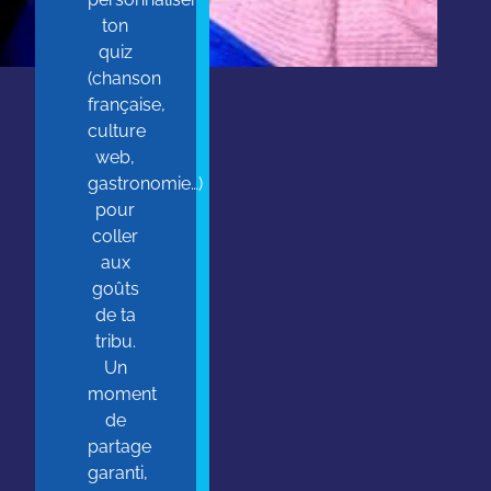
ton
quiz
(chanson
française,
culture
web,
gastronomie…)
pour
coller
aux
goûts
de ta
tribu.
Un
moment
de
partage
garanti,