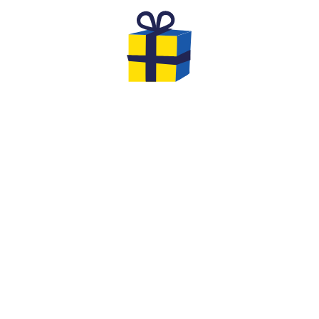
LES CADEAUX À OFFRIR POUR
VOTRE EVG & EVJF
À la fin de votre partie vous aurez la possibilité
de repartir avec des cadeaux… Nous vous
proposons des options et idées originales pour
faire de cet événement un moment de
cohésion entre ami.e.s, inoubliable !
On est très fort.e.s en créativité chez Quiz