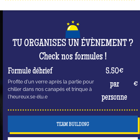
dans le jeu ! N'hésite pas à utiliser tes jokers pour
bloquer ou voler tes adversaires (ou même la
mariée !), les jokers peuvent se retourner contre toi
alors fais preuve de stratégie.
Mais n'oublie pas que tu es surtout là pour t'amuser
TU ORGANISES UN ÉVÈNEMENT ?
et passer un moment inoubliable dont elle sera le
Check nos formules !
centre de l’attention ! #Queen
Formule débrief
5.50€
Profite d'un verre après la partie pour
par
€
chiller dans nos canapés et trinque à
personne
l'heureux.se élu.e
TEAM BUILDING