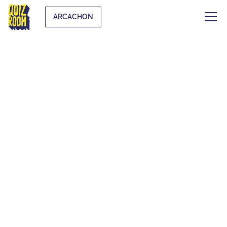
ARCACHON
EVJF & EVG
QU'EST-CE QUE C'EST ?