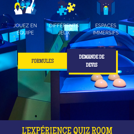
JOUEZ EN
DIFFÉRENTS
ESPACES
ÉQUIPE
JEUX
IMMERSIFS
DEMANDE DE
FORMULES
DEVIS
L'EXPÉRIENCE QUIZ ROOM