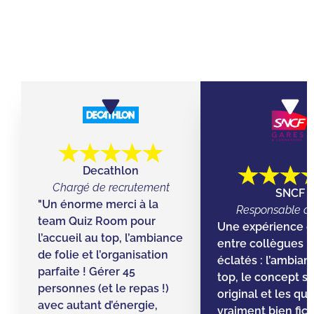
ILS ONT JOUÉ AVEC LEURS ÉQUIPES
CHEZ QUIZ ROOM
Decathlon
Chargé de recrutement
SNCF
"Un énorme merci à la
Responsable d’
team Quiz Room pour
Une expérience g
l’accueil au top, l’ambiance
entre collègues ! 
de folie et l’organisation
éclatés : l’ambian
parfaite ! Gérer 45
top, le concept s
personnes (et le repas !)
original et les qu
avec autant d’énergie,
vraiment bien fic