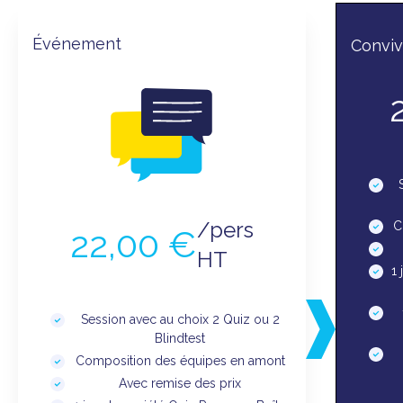
Événement
Convivi
/pers
C
22,00 €
HT
1
Session avec au choix 2 Quiz ou 2
Blindtest
Composition des équipes en amont
Avec remise des prix