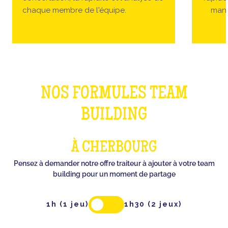
chaque membre de l'équipe.
manc
NOS FORMULES TEAM
BUILDING
À CHERBOURG
Pensez à demander notre offre traiteur à ajouter à votre team
building pour un moment de partage
1h (1 jeu)
1h30 (2 jeux)