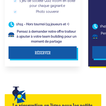
1 jeu de société Quiz Room en Boîte
pour chaque gagnant.e
Photo souvenir
1h15 - Hors tournoi (19 joueurs et +)
1h45
Pensez à demander notre offre traiteur
Pen
à ajouter à votre team building pour un
moment de partage
RÉSERVER