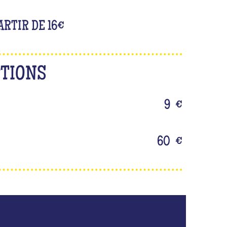
ARTIR DE 16
€
PTIONS
9
€
60
€