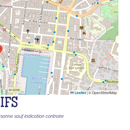
Leaflet
|
© OpenStreetMap
IFS
rsonne sauf indication contraire