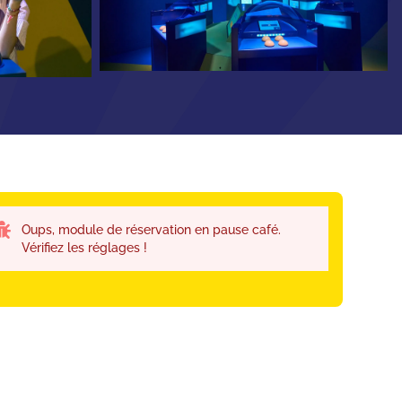
Oups, module de réservation en pause café.
Vérifiez les réglages !