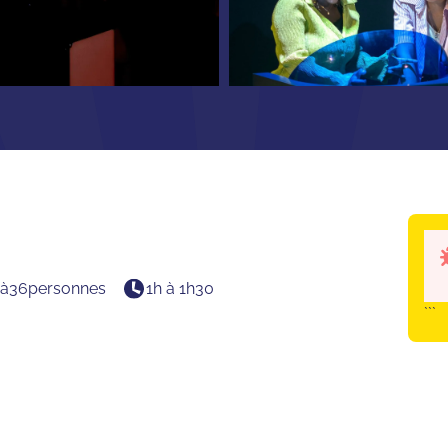
4
à
36
personnes
1h à 1h30
```