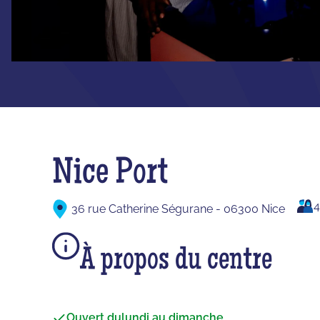
Nice Port
36 rue Catherine Ségurane - 06300 Nice
À propos du centre
Ouvert du
lundi au dimanche