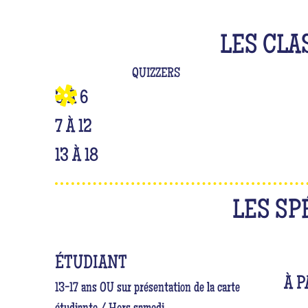
LES CLA
QUIZZERS
3 À 6
7 À 12
13 À 18
LES SP
ÉTUDIANT
À P
13-17 ans OU sur présentation de la carte