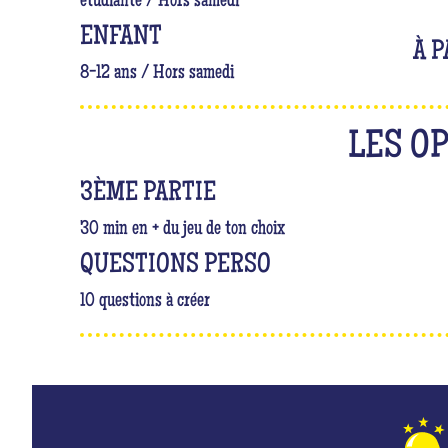
étudiante / Hors samedi
ENFANT
À P
8-12 ans / Hors samedi
LES O
3ÈME PARTIE
30 min en + du jeu de ton choix
QUESTIONS PERSO
10 questions à créer