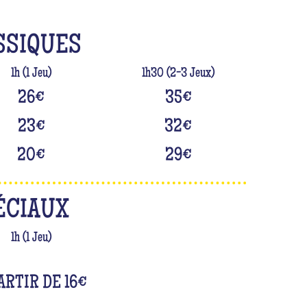
SSIQUES
1h (1 Jeu)
1h30 (2-3 Jeux)
26
€
35
€
23
€
32
€
20
€
29
€
ÉCIAUX
1h (1 Jeu)
ARTIR DE 16
€