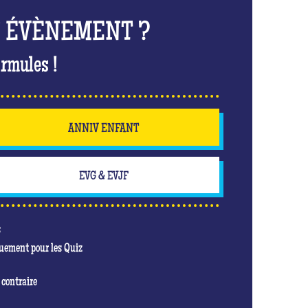
N ÉVÈNEMENT ?
rmules !
ANNIV ENFANT
EVG & EVJF
s
quement pour les Quiz
 contraire