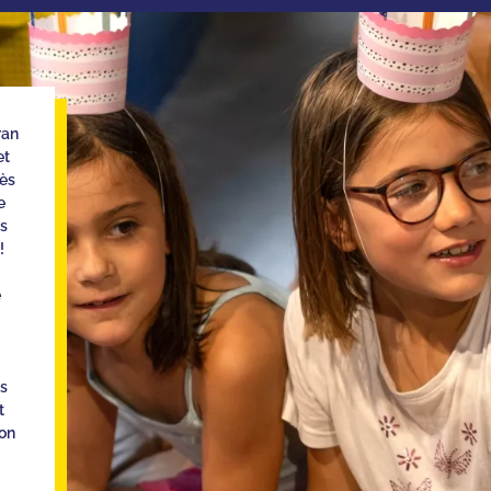
ran
et
rès
e
es
!
e
es
t
on