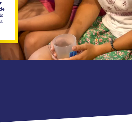
un
de
le
et