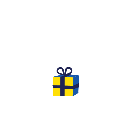
QU'EST-CE QUE C'EST ?
RSAIRE DE RÊVE POUR DE