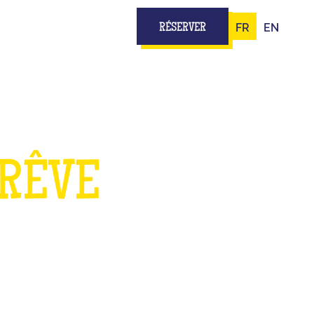
FR
EN
RÉSERVER
 RÊVE
TS