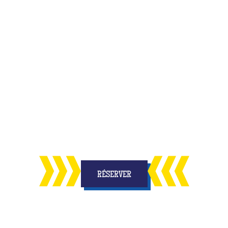
inale et inoubliable pour fêter l'anniversaire de
ses amis ?
uvelle activité qui allie
amusement et réflexion, 
us les enfants
des étoiles dans les yeux et des s
RÉSERVER