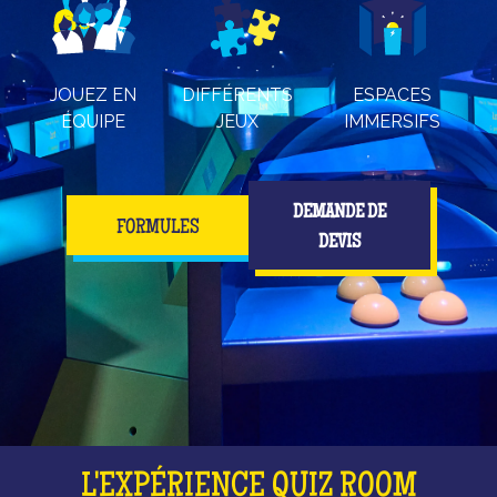
JOUEZ EN
DIFFÉRENTS
ESPACES
ÉQUIPE
JEUX
IMMERSIFS
DEMANDE DE
FORMULES
DEVIS
L'EXPÉRIENCE QUIZ ROOM