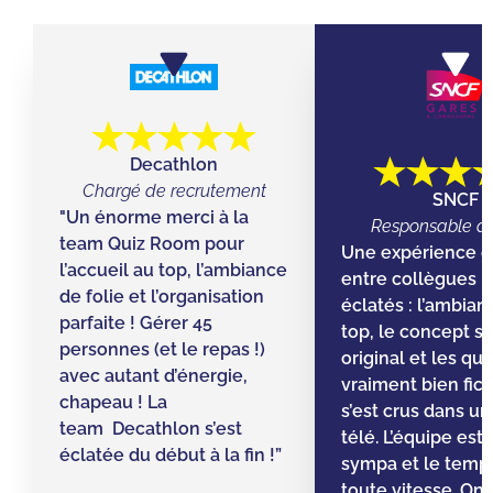
Decathlon
Chargé de recrutement
SNCF
"Un énorme merci à la
Responsable d’
team Quiz Room pour
Une expérience g
l’accueil au top, l’ambiance
entre collègues ! 
de folie et l’organisation
éclatés : l’ambian
parfaite ! Gérer 45
top, le concept s
personnes (et le repas !)
original et les qu
avec autant d’énergie,
vraiment bien fic
chapeau ! La
s’est crus dans un 
team Decathlon s’est
télé. L’équipe est
éclatée du début à la fin !”
sympa et le temps 
toute vitesse. On