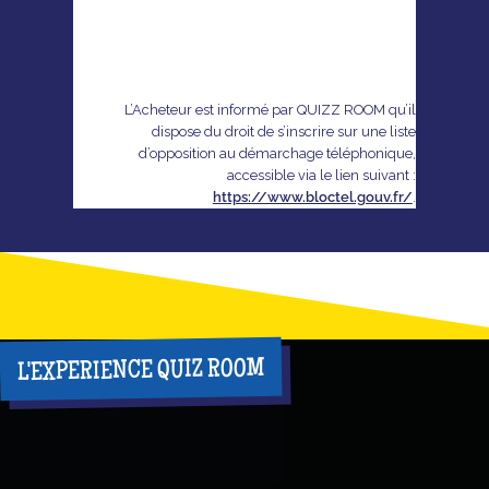
L’Acheteur est informé par QUIZZ ROOM qu’il
dispose du droit de s’inscrire sur une liste
d’opposition au démarchage téléphonique,
accessible via le lien suivant :
https://www.bloctel.gouv.fr/
.
L'EXPERIENCE QUIZ ROOM