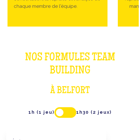
chaque membre de l'équipe.
manc
NOS FORMULES TEAM
BUILDING
À BELFORT
1h (1 jeu)
1h30 (2 jeux)