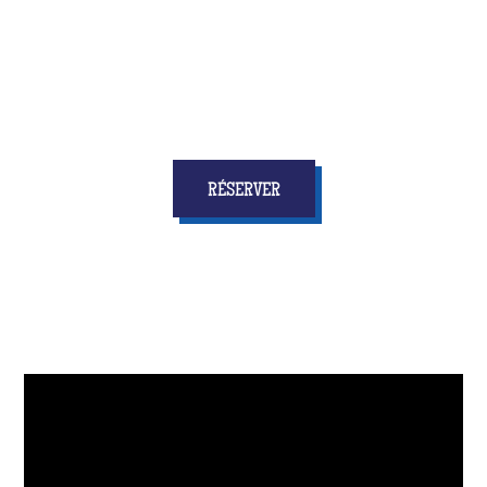
personne ne s'attendra !
RÉSERVER