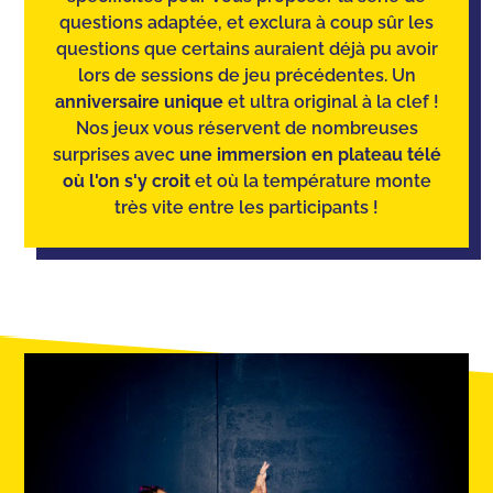
questions adaptée, et exclura à coup sûr les
questions que certains auraient déjà pu avoir
lors de sessions de jeu précédentes. Un
anniversaire unique
et ultra original à la clef !
Nos jeux vous réservent de nombreuses
surprises avec
une immersion en plateau télé
où l'on s'y croit
et où la température monte
très vite entre les participants !