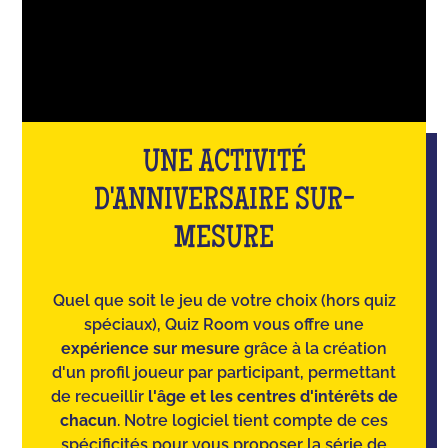
UNE ACTIVITÉ
D'ANNIVERSAIRE SUR-
MESURE
Quel que soit le jeu de votre choix (hors quiz
spéciaux), Quiz Room vous offre une
expérience sur mesure
grâce à la création
d'un profil joueur par participant, permettant
de recueillir
l'âge et les centres d'intérêts de
chacun
. Notre logiciel tient compte de ces
spécificités pour vous proposer la série de