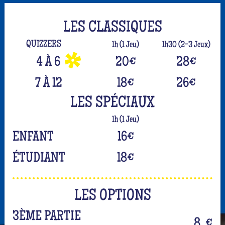
LES CLASSIQUES
QUIZZERS
1h (1 Jeu)
1h30 (2-3 Jeux)
4 À 6
20
€
28
€
7 À 12
18
€
26
€
LES SPÉCIAUX
1h (1 Jeu)
ENFANT
16
€
ÉTUDIANT
18
€
LES OPTIONS
3ÈME PARTIE
8
€