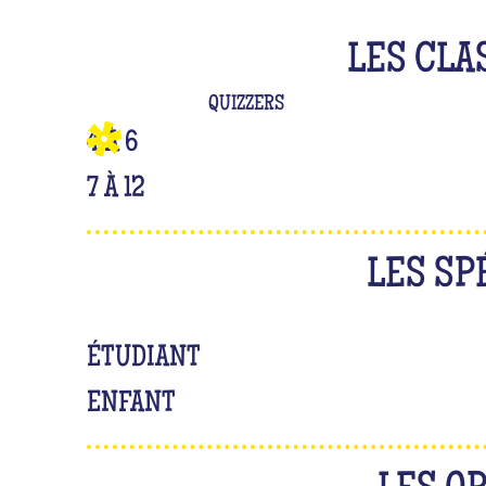
LES CLA
QUIZZERS
4 À 6
7 À 12
LES SP
ÉTUDIANT
ENFANT