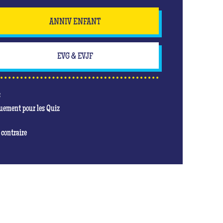
ANNIV ENFANT
EVG & EVJF
s
quement pour les Quiz
 contraire