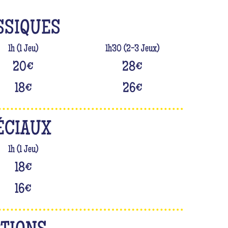
SSIQUES
1h (1 Jeu)
1h30 (2-3 Jeux)
20
€
28
€
18
€
26
€
ÉCIAUX
1h (1 Jeu)
18
€
16
€