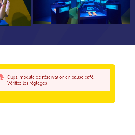
Oups, module de réservation en pause café.
Vérifiez les réglages !