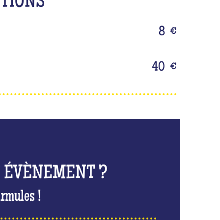
PTIONS
8
€
40
€
N ÉVÈNEMENT ?
rmules !