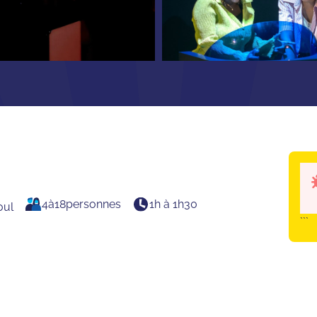
4
à
18
personnes
1h à 1h30
oul
```