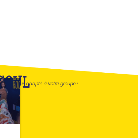
ESOUL
quiz le plus adapté à votre groupe !