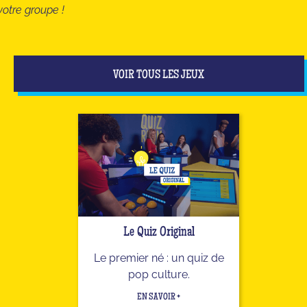
votre groupe !
VOIR TOUS LES JEUX
Le Quiz Original
Le premier né : un quiz de
pop culture.
EN SAVOIR +