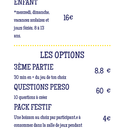
ENFANT
*mercredi, dimanche,
16
€
vacances scolaires et
jours fériés. 8 à 13
ans.
LES OPTIONS
3ÈME PARTIE
8.8
€
30 min en + du jeu de ton choix
QUESTIONS PERSO
60
€
10 questions à créer
PACK FESTIF
Une boisson au choix par participant.e à
4
€
consommer dans la salle de jeux pendant