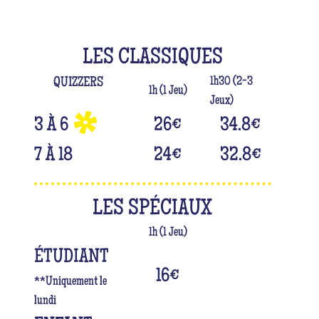
LES CLASSIQUES
1h30 (2-3
QUIZZERS
1h (1 Jeu)
Jeux)
3 À 6
26
€
34.8
€
7 À 18
24
€
32.8
€
LES SPÉCIAUX
1h (1 Jeu)
ÉTUDIANT
16
€
**Uniquement le
lundi