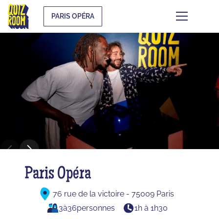
PARIS OPÉRA
Paris Opéra
76 rue de la victoire - 75009 Paris
3
à
36
personnes
1h à 1h30