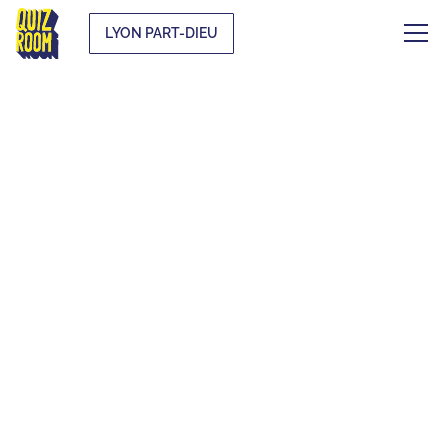
LYON PART-DIEU
EVJF & EVG
QU'EST-CE QUE C'EST ?