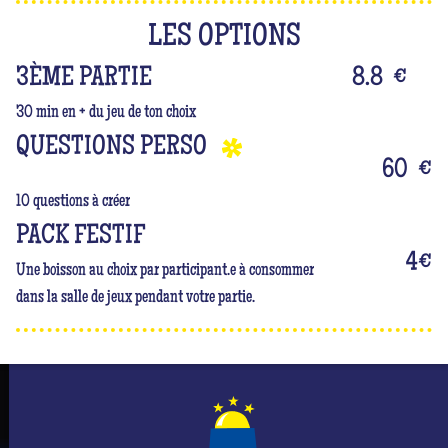
alors fais preuve de stratégie.
LES OPTIONS
Mais n'oublie pas que tu es surtout là pour t'amuser
3ÈME PARTIE
et passer un moment inoubliable dont elle sera le
8.8
€
centre de l’attention ! #Queen
30 min en + du jeu de ton choix
QUESTIONS PERSO
60
€
10 questions à créer
PACK FESTIF
4
€
Une boisson au choix par participant.e à consommer
dans la salle de jeux pendant votre partie.