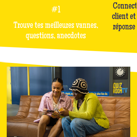
Connect
#1
client et
Trouve tes meilleures vannes,
réponse 
questions, anecdotes