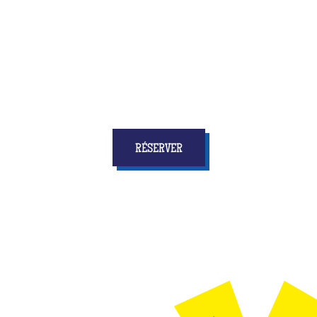
De nombreuses options s’offrent à vous,
contactez votre centre pour connaître nos
idées originales pour l'EVG ou l'EVJF de votre
best friend et marquer des points dans sa vie !
RÉSERVER