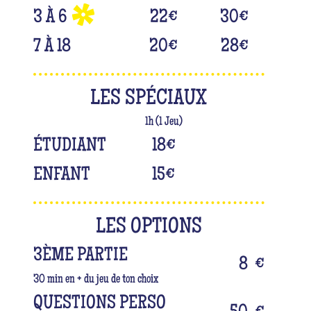
3 À 6
22
€
30
€
7 À 18
20
€
28
€
LES SPÉCIAUX
1h (1 Jeu)
ÉTUDIANT
18
€
ENFANT
15
€
LES OPTIONS
3ÈME PARTIE
8
€
30 min en + du jeu de ton choix
QUESTIONS PERSO