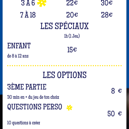
3 À 6
22
€
30
€
7 À 18
20
€
28
€
LES SPÉCIAUX
1h (1 Jeu)
ENFANT
15
€
de 8 à 12 ans
LES OPTIONS
3ÈME PARTIE
8
€
30 min en + du jeu de ton choix
QUESTIONS PERSO
50
€
10 questions à créer