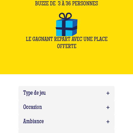
BUZZE DE
3
À
36
PERSONNES
LE GAGNANT REPART AVEC UNE PLACE
OFFERTE
+
Type de jeu
+
Quiz
0
Occasion
Quiz Musico
0
+
Team building
0
Ambiance
EVG/EVJF
0