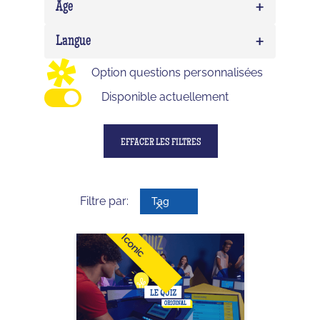
+
Expert
0
Age
Birthday
0
Delirium (WTF)
0
+
Enfant
0
Langue
Impostor
0
Ado
0
Option questions personnalisées
Adulte
0
Disponible actuellement
EFFACER LES FILTRES
Filtre par:
Tag
Iconic