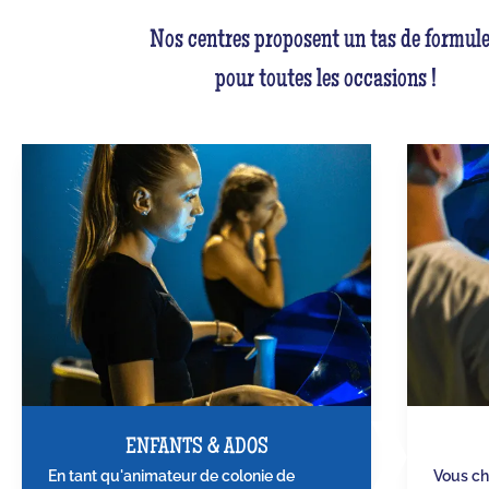
Nos centres proposent un tas de formule
pour toutes les occasions !
ENFANTS & ADOS
En tant qu'animateur de colonie de
Vous ch